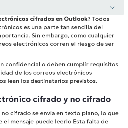
lectrónicos cifrados en Outlook
? Todos
rónicos es una parte tan sencilla del
o cifrado y no cifrado
importancia. Sin embargo, como cualquier
reos electrónicos corren el riesgo de ser
 correos electrónicos cifrados
reo electrónico en Office 365
 confidencial o deben cumplir requisitos
dad de los correos electrónicos
 correo electrónico cifrado
os lean los destinatarios previstos.
eos electrónicos cifrados
ctrónico cifrado y no cifrado
 electrónico en Office 365 y Outlook
no cifrado se envía en texto plano, lo que
es
e el mensaje puede leerlo Esta falta de