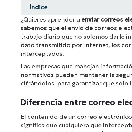
Índice
¿Quieres aprender a
enviar correos e
Resumen instantáneo
sabemos que el envío de correos elect
Diferencia entre correo electrónic
trabajo diario que no solemos darle 
dato transmitido por Internet, los cor
Por qué deberías empezar a enviar
interceptados.
Cómo configurar el cifrado de cor
Las empresas que manejan información
normativos pueden mantener la seguri
Cómo utilizar Outlook para enviar
cifrándolos, para garantizar que sólo l
Buenas prácticas para enviar corr
Diferencia entre correo ele
Alternativas al cifrado del correo
El contenido de un correo electrónico 
Proteger los datos de los mensaj
significa que cualquiera que intercept