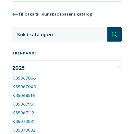
Tillbaka till Kunskapsbasens katalog
Sök
TRENDANDE
Kom igång med NinjaOne AI-drivna
KB-analyser!
2025
First
and
KB5067036
last
name*
KB5067040
Business
KB5068516
email*
KB5067931
KB5067112
Phone
number*
KB5070881
KB5070882