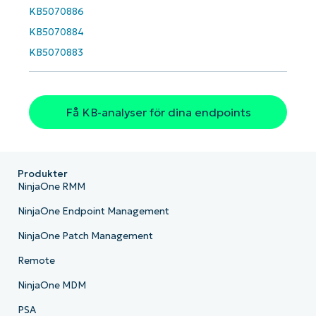
Country
KB5070886
KB5070884
Company
KB5070883
name*
Få KB-analyser för dina endpoints
Produkter
NinjaOne RMM
NinjaOne Endpoint Management
NinjaOne Patch Management
Remote
NinjaOne MDM
PSA