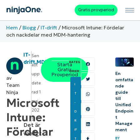
Gratis provperiod
Hem
/
Blogg
/
IT-drift
/
Microsoft Intune: Fördelar
och nackdelar med MDM-hantering
IT-
Sen
drift
,
MDM
,
RMM
KATEG
Starta
ast
Gratis
ORIER:
En
upp
Provperiod
av
omfatta
date
Team
I
nde
Ninja
rad
1
guide
T
till
Microsoft
maj
-
Unified
202
Endpoin
D
Intune:
t
5
R
Manage
Det är
Fördelar
ment
IF
vanligt
BY
T