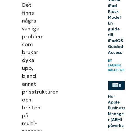
Det
iPad
Kiosk
finns
Mode?
några
En
vanliga
guide
till
problem
iPadOS
som
Guided
brukar
Access
dyka
BY
LAUREN
upp,
BALLEJOS
bland
annat
prisstrukturen
Hur
och
Apple
bristen
Business
Manage
på
r (ABM)
multi-
påverka