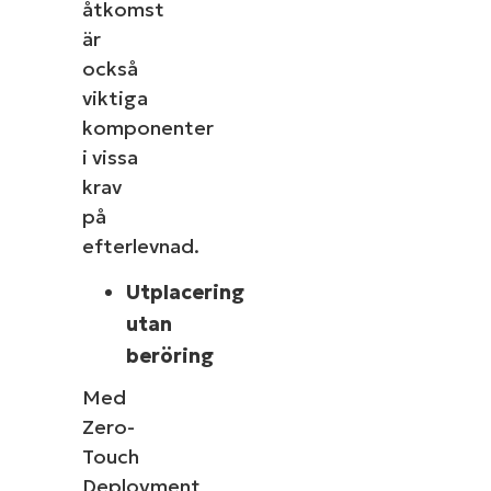
åtkomst
är
också
viktiga
komponenter
i vissa
krav
på
efterlevnad.
Utplacering
utan
beröring
Med
Zero-
Touch
Deployment