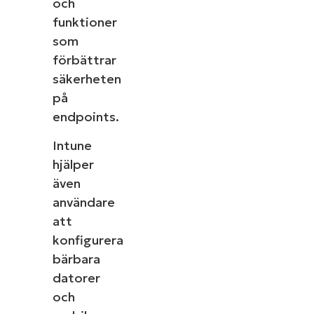
och
Company
funktioner
name*
som
förbättrar
säkerheten
på
Se NinjaOne in action
endpoints.
Bläddra bland våra on-demand-demonstrationer
Intune
för att se hur NinjaOne förenklar IT-uppgifter som
hjälper
hantering av enheter, patchning, MDM,
även
ärendehantering och mycket mer.
användare
att
Utforska demos
konfigurera
bärbara
datorer
och