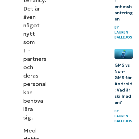
tenancy.
r
enhetsh
Det är
antering
även
en
något
BY
LAUREN
nytt
BALLEJOS
som
IT-
partners
GMS vs
och
Non-
deras
GMS för
personal
Android
: Vad är
kan
skillnad
behöva
en?
lära
BY
LAUREN
sig.
BALLEJOS
Med
detta