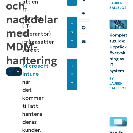
att en
och
LAUREN
BALLEJOS
IT-
,
nackdelar
partner
M
(IT-
med
leverantör)
D
Komplet
ifrågasätter
t guide:
M
MDM-
Upptäck
värdet
övervak
,
hantering
av
ning av
IT-
Microsoft
R
system
Intune
M
BY
när
M
LAUREN
BALLEJOS
det
kommer
till att
hantera
deras
kunder.
Vad är