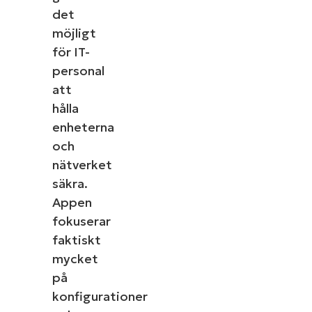
det
möjligt
för IT-
personal
Starta en gratis provperiod med den
att
ledande plattformen för IT
hålla
Management enligt G2​
enheterna
Det behövs inget kreditkort, full åtkomst till alla
och
funktioner.
First
nätverket
and
last
säkra.
name*
Appen
Business
email*
fokuserar
faktiskt
Phone
number*
mycket
på
Country
konfigurationer