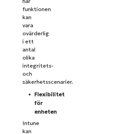
här
funktionen
kan
vara
ovärderlig
i ett
antal
olika
integritets-
och
säkerhetsscenarier.
Flexibilitet
för
enheten
Intune
kan