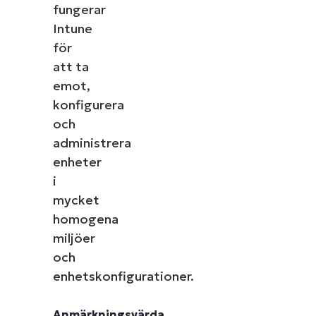
fungerar
Intune
för
att ta
emot,
konfigurera
och
administrera
enheter
i
mycket
homogena
miljöer
och
enhetskonfigurationer.
Anmärkningsvärda