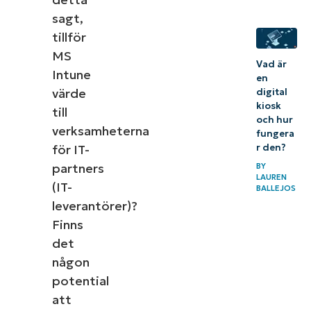
sagt,
tillför
MS
Vad är
Intune
en
värde
digital
kiosk
till
och hur
verksamheterna
fungera
r den?
för IT-
partners
BY
LAUREN
(IT-
BALLEJOS
leverantörer)?
Finns
det
någon
potential
att