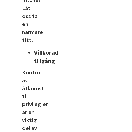
Intune?
Låt
oss ta
en
närmare
titt.
Villkorad
tillgång
Kontroll
av
åtkomst
till
privilegier
är en
viktig
del av