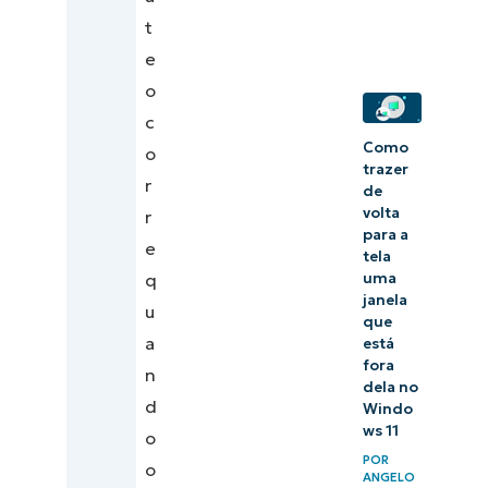
t
e
o
c
Como
o
trazer
r
de
volta
r
para a
e
tela
uma
q
janela
u
que
a
está
fora
n
dela no
d
Windo
ws 11
o
POR
o
ANGELO