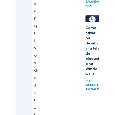
SALANDA
s
NAN
a
r
q
Como
u
ativar
ou
i
desativ
v
ar a tela
de
o
bloquei
s
o no
Windo
d
ws 11
e
POR
a
RICHELLE
AREVALO
t
u
a
l