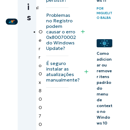
ws 11
Funtila
,
úteis e
i
Technical
POR
ferramentas
MIGUELIT
Writer
Problemas
s
O BALBA
para corrigir
no Registro
podem
o erro
O
causar o erro
0x80070002
0x80070002
e
do Windows
da
Update?
r
atualização
Como
r
adicion
do Windows
É seguro
o
ar ou
instalar as
remove
0
Receba
atualizações
r itens
manualmente?
x
atualizações
padrão
do
8
de
menu
0
segurança
de
context
0
em tempo
o no
7
hábil
Windo
ws 10
0
corrigindo o