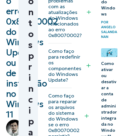
o
o
problemas
do
Como
com as
Windo
erro
n
atualizações
corrigir o
ws
do Windows
0x80070002
t
erro
POR
relacionados
ANGELO
ao erro
do
0x80070002
o
SALANDA
0x80070002?
NAN
Windows
do Windows
s
Update no
Update
Como faço
p
para redefinir
Windows 11
ou
os
Como
r
componentes
ativar
de
O que causa
do Windows
i
ou
Update?
o erro de
instalação
desativ
n
ar a
atualização
no
conta
Como faço
c
0x80070002
de
para reparar
Windows
do Windows
admini
os arquivos
i
11
strador
do sistema
11?
do Windows
integra
p
by
se o erro
da no
Informações
Grant
a
0x80070002
Windo
persistir?