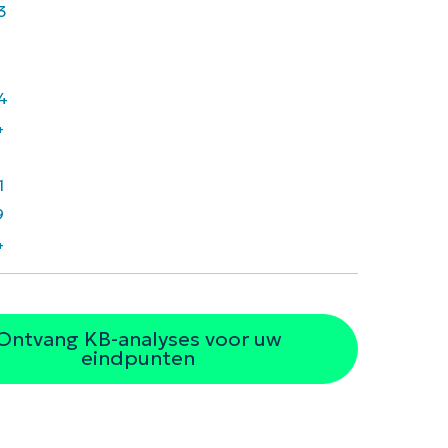
3
4
4
7
1
9
4
Ontvang KB-analyses voor uw
eindpunten