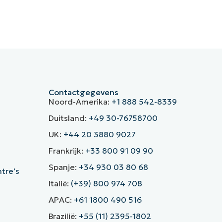
Contactgegevens
Noord-Amerika:
+1 888 542-8339
Duitsland:
+49 30-76758700
UK:
+44 20 3880 9027
Frankrijk:
+33 800 91 09 90
Spanje:
+34 930 03 80 68
ntre’s
Italië:
(+39) 800 974 708
APAC:
+61 1800 490 516
Brazilië:
+55 (11) 2395-1802