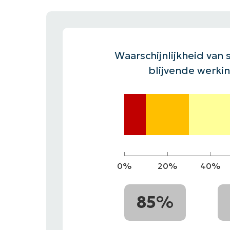
CONTACT VERKOOP
DEMO B
CONTACTEER SALES
CONTACTEER SALES
DEMO BEKIJK
DEMO B
Waarschijnlijkheid van s
blijvende werki
0%
20%
40%
85%