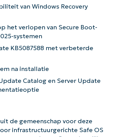
abiliteit van Windows Recovery
de slag met NinjaOne AI-gestuurde KB-anal
First
op het verlopen van Secure Boot-
and
last
 2025-systemen
name*
Business
date KB5087588 met verbeterde
email*
Phone
em na installatie
number*
 Update Catalog en Server Update
Land
mentatieoptie
Company
name*
 uit de gemeenschap voor deze
voor infrastructuurgerichte Safe OS