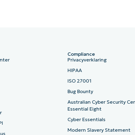
Compliance
nter
Privacyverklaring
HIPAA
ISO 27001
b
Bug Bounty
Australian Cyber Security Ce
Essential Eight
r
Cyber Essentials
PI
Modern Slavery Statement
tus