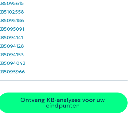
KB5095615
KB5102558
KB5095186
KB5095091
KB5094141
KB5094128
KB5094153
KB5094042
KB5095966
Ontvang KB-analyses voor uw
eindpunten