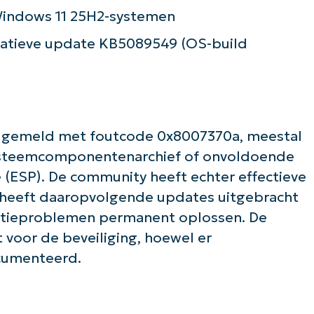
indows 11 25H2-systemen
de slag met NinjaOne AI-gestuurde KB-anal
latieve update KB5089549 (OS-build
First
and
last
name*
Business
email*
n gemeld met foutcode 0x8007370a, meestal
Phone
systeemcomponentenarchief of onvoldoende
number*
ie (ESP). De community heeft echter effectieve
Land
 heeft daaropvolgende updates uitgebracht
latieproblemen permanent oplossen. De
Company
 voor de beveiliging, hoewel er
name*
cumenteerd.