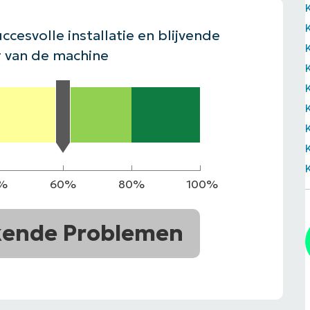
EKIJKEN
EN
EKIJKEN
PRODUCT ROADMAP
PLATFORM
ccesvolle installatie en blijvende
 van de machine
%
60%
80%
100%
kende Problemen