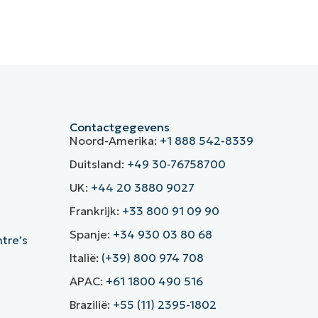
Contactgegevens
Noord-Amerika:
+1 888 542-8339
Duitsland:
+49 30-76758700
UK:
+44 20 3880 9027
Frankrijk:
+33 800 91 09 90
Spanje:
+34 930 03 80 68
ntre’s
Italië:
(+39) 800 974 708
APAC:
+61 1800 490 516
Brazilië:
+55 (11) 2395-1802