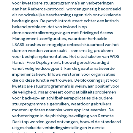
voor kwetsbare stuurprogramma's en verbeteringen
aan het Kerberos-protocol, worden gunstig beoordeeld
als noodzakelijke bescherming tegen zich ontwikkelende
bedreigingen. De patch introduceert echter een kritisch
bekend probleem dat van invloed is op
domeincontrolleromgevingen met Privileged Access
Management-configuraties, waardoor herhaalde
LSASS-crashes en mogelijke onbeschikbaarheid van het
domein worden veroorzaakt – een ernstig probleem
voor bedrijfsimplementaties. Het uitschakelen van WDS
Hands-Free Deployment, hoewel gerechtvaardigd
vanuit veiligheidsoogpunt, kan de geautomatiseerde
implementatieworkflows verstoren voor organisaties
die op deze functie vertrouwen. De blokkeringslijst voor
kwetsbare stuurprogramma's is weliswaar positief voor
de veiligheid, maar creëert compatibiliteitsproblemen
voor back-up- en schijfbeheerapplicaties die oudere
stuurprogramma's gebruiken, waardoor gebruikers
moeten updaten naar nieuwere applicatieversies. De
verbeteringen in de phishing-beveiliging van Remote
Desktop worden goed ontvangen, hoewel de standaard
uitgeschakelde verbindingsinstellingen in eerste