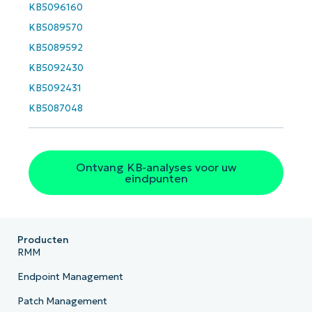
KB5096160
KB5089570
KB5089592
KB5092430
KB5092431
KB5087048
Ontvang KB-analyses voor uw
eindpunten
Producten
RMM
Endpoint Management
Patch Management