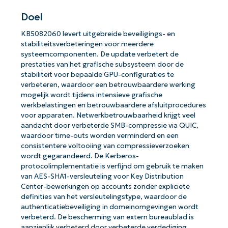
Doel
KB5082060 levert uitgebreide beveiligings- en
stabiliteitsverbeteringen voor meerdere
systeemcomponenten. De update verbetert de
prestaties van het grafische subsysteem door de
stabiliteit voor bepaalde GPU-configuraties te
verbeteren, waardoor een betrouwbaardere werking
mogelijk wordt tijdens intensieve grafische
werkbelastingen en betrouwbaardere afsluitprocedures
voor apparaten. Netwerkbetrouwbaarheid krijgt veel
aandacht door verbeterde SMB-compressie via QUIC,
waardoor time-outs worden verminderd en een
consistentere voltooiing van compressieverzoeken
wordt gegarandeerd. De Kerberos-
protocolimplementatie is verfijnd om gebruik te maken
van AES-SHA1-versleuteling voor Key Distribution
Center-bewerkingen op accounts zonder expliciete
definities van het versleutelingstype, waardoor de
authenticatiebeveiliging in domeinomgevingen wordt
verbeterd. De bescherming van extern bureaublad is
aanzienlijk verbeterd door verbeterde verdediging