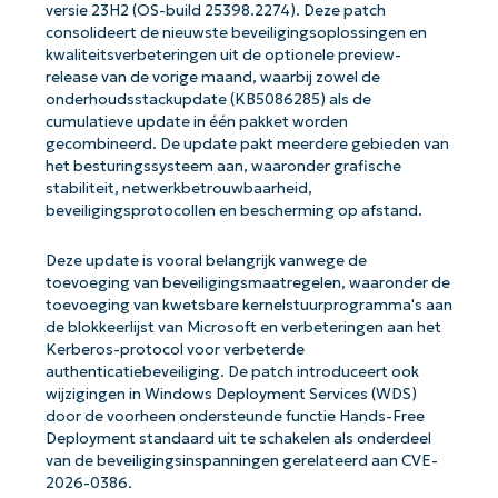
versie 23H2 (OS-build 25398.2274). Deze patch
consolideert de nieuwste beveiligingsoplossingen en
kwaliteitsverbeteringen uit de optionele preview-
release van de vorige maand, waarbij zowel de
onderhoudsstackupdate (KB5086285) als de
cumulatieve update in één pakket worden
gecombineerd. De update pakt meerdere gebieden van
het besturingssysteem aan, waaronder grafische
stabiliteit, netwerkbetrouwbaarheid,
beveiligingsprotocollen en bescherming op afstand.
Deze update is vooral belangrijk vanwege de
toevoeging van beveiligingsmaatregelen, waaronder de
toevoeging van kwetsbare kernelstuurprogramma's aan
de blokkeerlijst van Microsoft en verbeteringen aan het
Kerberos-protocol voor verbeterde
authenticatiebeveiliging. De patch introduceert ook
wijzigingen in Windows Deployment Services (WDS)
door de voorheen ondersteunde functie Hands-Free
Deployment standaard uit te schakelen als onderdeel
van de beveiligingsinspanningen gerelateerd aan CVE-
2026-0386.