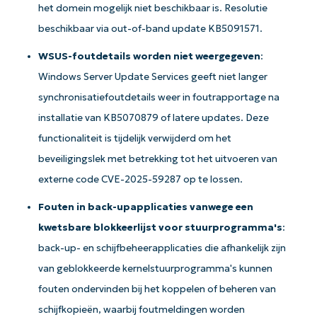
het domein mogelijk niet beschikbaar is. Resolutie
beschikbaar via out-of-band update KB5091571.
WSUS-foutdetails worden niet weergegeven
:
Aan de slag met NinjaOne AI-
Windows Server Update Services geeft niet langer
gestuurde KB-analyses!
synchronisatiefoutdetails weer in foutrapportage na
First
and
installatie van KB5070879 of latere updates. Deze
last
name*
functionaliteit is tijdelijk verwijderd om het
Business
email*
beveiligingslek met betrekking tot het uitvoeren van
externe code CVE-2025-59287 op te lossen.
Phone
number*
Fouten in back-upapplicaties vanwege een
kwetsbare blokkeerlijst voor stuurprogramma's
:
Land
back-up- en schijfbeheerapplicaties die afhankelijk zijn
van geblokkeerde kernelstuurprogramma's kunnen
Company
name*
fouten ondervinden bij het koppelen of beheren van
schijfkopieën, waarbij foutmeldingen worden