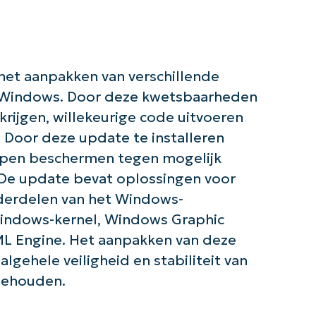
het aanpakken van verschillende
t Windows. Door deze kwetsbaarheden
krijgen, willekeurige code uitvoeren
. Door deze update te installeren
lpen beschermen tegen mogelijk
de slag met NinjaOne AI-gestuurde KB-anal
De update bevat oplossingen voor
First
derdelen van het Windows-
and
last
name*
indows-kernel, Windows Graphic
Business
Engine. Het aanpakken van deze
email*
lgehele veiligheid en stabiliteit van
behouden.
Phone
number*