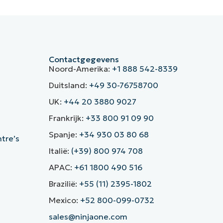
Contactgegevens
Noord-Amerika:
+1 888 542-8339
Duitsland:
+49 30-76758700
UK:
+44 20 3880 9027
Frankrijk:
+33 800 91 09 90
Spanje:
+34 930 03 80 68
ntre’s
Italië:
(+39) 800 974 708
APAC:
+61 1800 490 516
Brazilië:
+55 (11) 2395-1802
Mexico:
+52 800-099-0732
sales@ninjaone.com