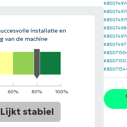
KB507497
EKIJKEN
KB507497
EN
EKIJKEN
PRODUCT ROADMAP
PLATFORM
KB507497
KB507498
uccesvolle installatie en
KB507497
ng van de machine
KB507497
KB507150
KB507150
KB507154
60%
80%
100%
Lijkt stabiel