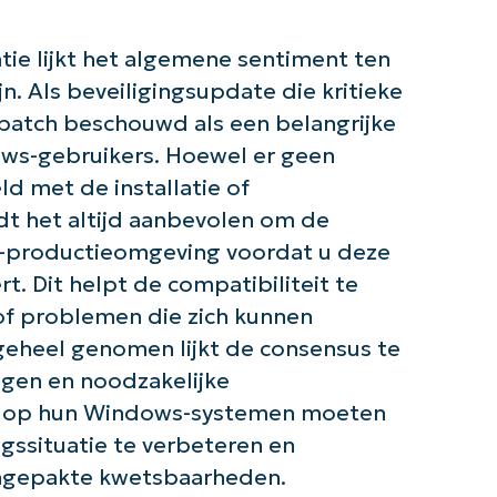
Land
tie lijkt het algemene sentiment ten
Company
n. Als beveiligingsupdate die kritieke
name*
atch beschouwd als een belangrijke
ws-gebruikers. Hoewel er geen
 met de installatie of
dt het altijd aanbevolen om de
et-productieomgeving voordat u deze
 Dit helpt de compatibiliteit te
of problemen die zich kunnen
 geheel genomen lijkt de consensus te
gen en noodzakelijke
ers op hun Windows-systemen moeten
gssituatie te verbeteren en
ngepakte kwetsbaarheden.