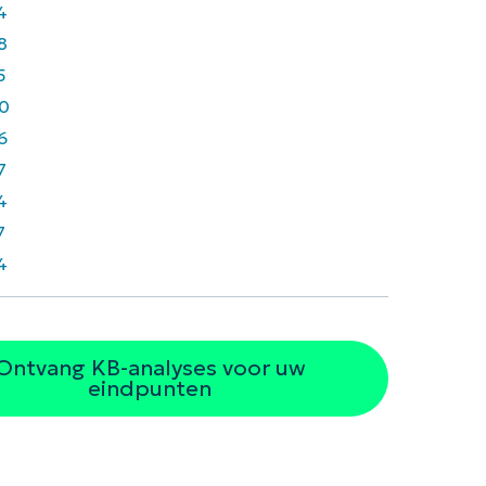
4
8
5
0
6
7
4
7
4
Ontvang KB-analyses voor uw
eindpunten