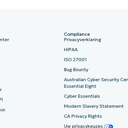
Compliance
nter
Privacyverklaring
HIPAA
ISO 27001
b
Bug Bounty
Australian Cyber Security Ce
Essential Eight
r
Cyber Essentials
PI
Modern Slavery Statement
tus
CA Privacy Rights
Uw privacykeuzes