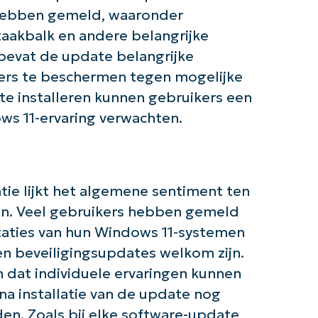
hebben gemeld, waaronder
aakbalk en andere belangrijke
evat de update belangrijke
de slag met NinjaOne AI-gestuurde KB-anal
ers te beschermen tegen mogelijke
First
and
e installeren kunnen gebruikers een
last
name*
ws 11-ervaring verwachten.
Business
email*
Phone
number*
tie lijkt het algemene sentiment ten
ijn. Veel gebruikers hebben gemeld
Land
staties van hun Windows 11-systemen
en beveiligingsupdates welkom zijn.
Company
name*
n dat individuele ervaringen kunnen
na installatie van de update nog
n. Zoals bij elke software-update