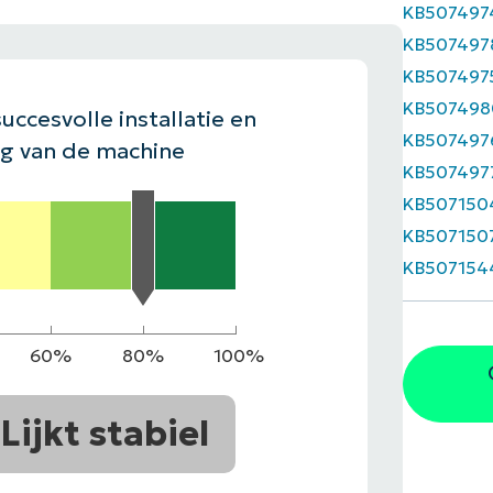
KB507497
EKIJKEN
KB507497
EN
EKIJKEN
PRODUCT ROADMAP
PLATFORM
KB507497
KB507498
uccesvolle installatie en
KB507497
ng van de machine
KB507497
KB507150
KB507150
KB507154
60%
80%
100%
Lijkt stabiel