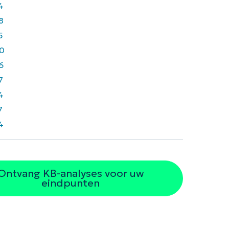
4
8
5
0
6
7
4
7
4
Ontvang KB-analyses voor uw
eindpunten