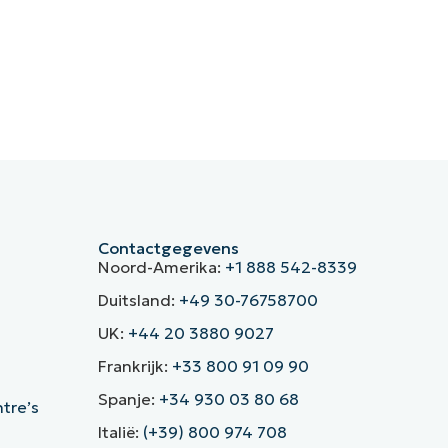
Contactgegevens
Noord-Amerika:
+1 888 542-8339
Duitsland:
+49 30-76758700
UK:
+44 20 3880 9027
Frankrijk:
+33 800 91 09 90
Spanje:
+34 930 03 80 68
ntre’s
Italië:
(+39) 800 974 708