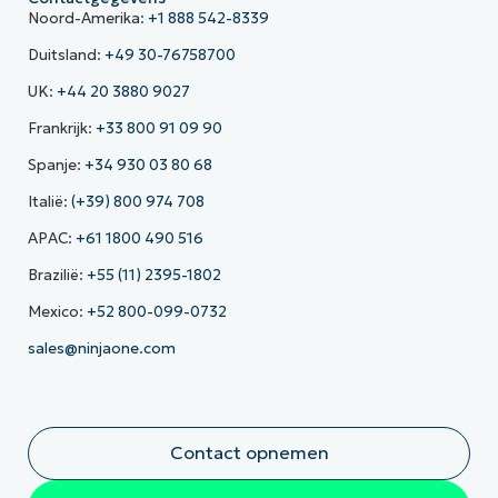
Noord-Amerika:
+1 888 542-8339
Duitsland:
+49 30-76758700
UK:
+44 20 3880 9027
Frankrijk:
+33 800 91 09 90
Spanje:
+34 930 03 80 68
Italië:
(+39) 800 974 708
APAC:
+61 1800 490 516
Brazilië:
+55 (11) 2395-1802
Mexico:
+52 800-099-0732
sales@ninjaone.com
Contact opnemen