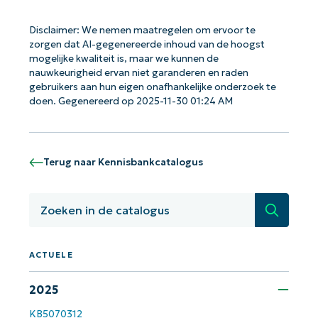
Disclaimer: We nemen maatregelen om ervoor te
zorgen dat AI-gegenereerde inhoud van de hoogst
mogelijke kwaliteit is, maar we kunnen de
nauwkeurigheid ervan niet garanderen en raden
gebruikers aan hun eigen onafhankelijke onderzoek te
doen. Gegenereerd op 2025-11-30 01:24 AM
Terug naar Kennisbankcatalogus
Zoeken
Aan de slag met NinjaOne AI-
ACTUELE
gestuurde KB-analyses!
First
2025
and
last
name*
KB5070312