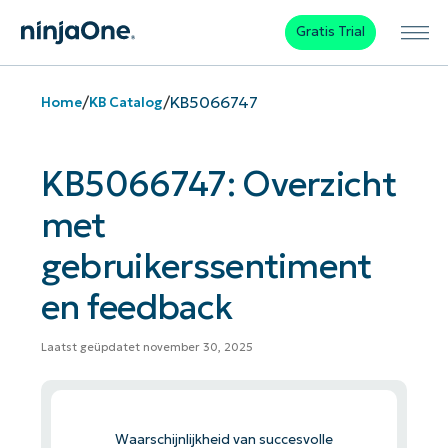
Gratis Trial
/
/
KB5066747
Home
KB Catalog
KB5066747: Overzicht
met
gebruikerssentiment
en feedback
Laatst geüpdatet november 30, 2025
Waarschijnlijkheid van succesvolle