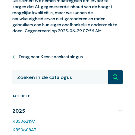
Disclaimer: We nemen maatregelen om ervoor te
zorgen dat AI-gegenereerde inhoud van de hoogst
mogelijke kwaliteit is, maar we kunnen de
nauwkeurigheid ervan niet garanderen en raden
gebruikers aan hun eigen onafhankelijke onderzoek te
doen. Gegenereerd op 2025-06-29 07:56 AM
Terug naar Kennisbankcatalogus
Zoeken
Aan de slag met NinjaOne AI-
ACTUELE
gestuurde KB-analyses!
First
2025
and
last
name*
KB5062197
KB5060843
Business
email*