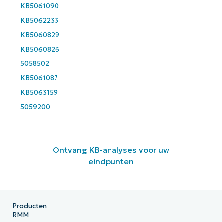
KB5061090
KB5062233
Phone
number*
KB5060829
KB5060826
Land
5058502
KB5061087
KB5063159
Company
name*
5059200
Ontvang KB-analyses voor uw
eindpunten
Producten
RMM