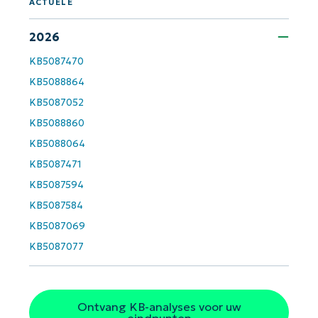
First
ACTUELE
and
last
2026
name*
Business
email*
KB5087470
KB5088864
Phone
number*
KB5087052
KB5088860
Land
KB5088064
KB5087471
Company
KB5087594
name*
KB5087584
KB5087069
KB5087077
Ontvang KB-analyses voor uw
eindpunten