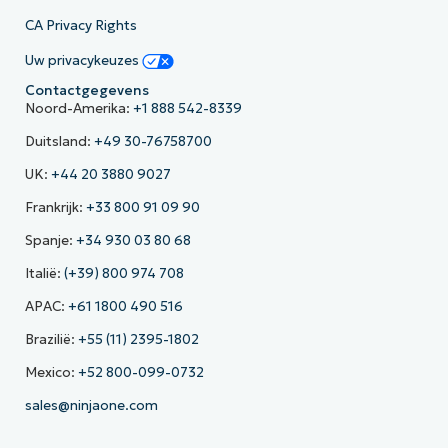
CA Privacy Rights
Uw privacykeuzes
Contactgegevens
Noord-Amerika:
+1 888 542-8339
Duitsland:
+49 30-76758700
UK:
+44 20 3880 9027
Frankrijk:
+33 800 91 09 90
Spanje:
+34 930 03 80 68
Italië:
(+39) 800 974 708
APAC:
+61 1800 490 516
Brazilië:
+55 (11) 2395-1802
Mexico:
+52 800-099-0732
sales@ninjaone.com