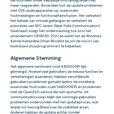
die voorheen onder bepaalde omstandigheden niet
meer reageerden. Bovendien lost de update problemen
met USB-audioapparaten op, waaronder
foutmeldingen en functionaliteitsfouten. Het verbetert
het beheer van virtueel geheugen en verbetert de
prestaties van NFC-lezers (Near Field Communication).
Daarnaast voegt het ondersteuning toe voor het
amendement GB18030-2022 en werkt het de Windows
Kernel Vulnerable Driver Blocklist bij om de risico's van
kwetsbare stuurprogramma's te beperken.
Algemene Stemming
Het algemene sentiment rond KB5050081 lijkt
gemengd. Hoewel veel gebruikers de nieuwe functies en
verbeteringen waarderen, hebben verschillende
gebruikers problemen gemeld tijdens de installatie,
waaronder foutcodes zoals 0x800f0835 en problemen
met de OpenSSH-service die niet opstartte. Uit
communitydiscussies blijkt dat sommige gebruikers
problemen ondervonden met het updateproces, wat
leidde tot bezorgdheid over de stabiliteit ervan.
Anderen hebben de update echter zonder