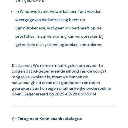
2411 gebruiken.
In Windows Event Viewer kan een fout worden
weergegeven die betrekking heeft op
SgrmBroker.exe, wat geen invloed heeft op de
prestaties, maar verwarring kan veroorzaken bij
gebruikers die systeemlogboeken controleren.
Aan de slag met NinjaOne AI-
gestuurde KB-analyses!
Disclaimer: We nemen maatregelen om ervoor te
First
zorgen dat AI-gegenereerde inhoud van de hoogst
and
mogelijke kwaliteit is, maar we kunnen de
last
name*
nauwkeurigheid ervan niet garanderen en raden
gebruikers aan hun eigen onafhankelijke onderzoek te
Business
doen. Gegenereerd op 2025-02-28 06:45 PM
email*
Phone
number*
Terug naar Kennisbankcatalogus