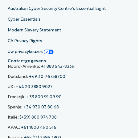
Australian Cyber Security Centre’s Essential Eight
Cyber Essentials
Modern Slavery Statement
CA Privacy Rights
Uw privacykeuzes
Contactgegevens
Noord-Amerika:
+1 888 542-8339
Duitsland:
+49 30-76758700
UK:
+44 20 3880 9027
Frankrijk:
+33 800 91 09 90
Spanje:
+34 930 03 80 68
Italië:
(+39) 800 974 708
APAC:
+61 1800 490 516
Brazilië:
+55 (11) 2395-1802