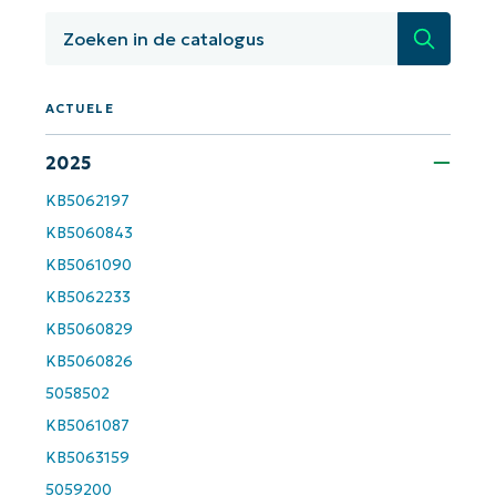
Land
Zoeken
Company
name*
ACTUELE
2025
KB5062197
KB5060843
KB5061090
KB5062233
KB5060829
KB5060826
5058502
KB5061087
KB5063159
5059200