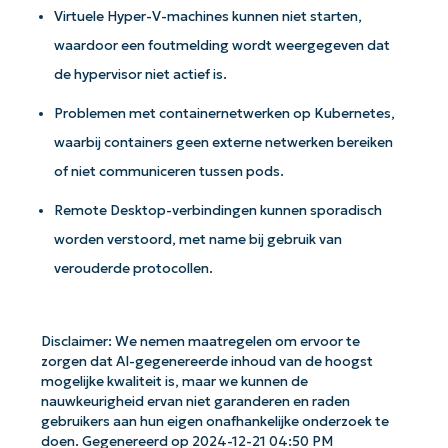
Virtuele Hyper-V-machines kunnen niet starten,
waardoor een foutmelding wordt weergegeven dat
de hypervisor niet actief is.
Problemen met containernetwerken op Kubernetes,
waarbij containers geen externe netwerken bereiken
of niet communiceren tussen pods.
Remote Desktop-verbindingen kunnen sporadisch
worden verstoord, met name bij gebruik van
Aan de slag met NinjaOne AI-
verouderde protocollen.
gestuurde KB-analyses!
First
and
last
name*
Disclaimer: We nemen maatregelen om ervoor te
zorgen dat AI-gegenereerde inhoud van de hoogst
Business
mogelijke kwaliteit is, maar we kunnen de
email*
nauwkeurigheid ervan niet garanderen en raden
gebruikers aan hun eigen onafhankelijke onderzoek te
doen. Gegenereerd op 2024-12-21 04:50 PM
Phone