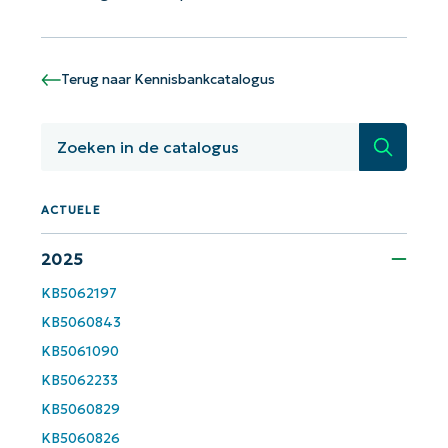
number*
Land
Terug naar Kennisbankcatalogus
Company
Zoeken
name*
ACTUELE
2025
KB5062197
KB5060843
KB5061090
KB5062233
KB5060829
KB5060826