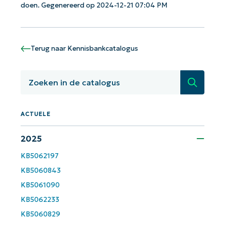
doen. Gegenereerd op 2024-12-21 07:04 PM
Aan de slag met NinjaOne AI-
gestuurde KB-analyses!
First
Terug naar Kennisbankcatalogus
and
last
name*
Zoeken
Business
email*
ACTUELE
Phone
number*
2025
Land
KB5062197
KB5060843
Company
KB5061090
name*
KB5062233
KB5060829