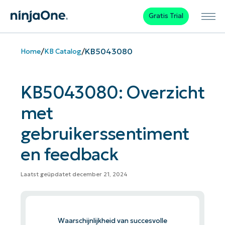
Gratis Trial
/
/
KB5043080
Home
KB Catalog
KB5043080: Overzicht
met
gebruikerssentiment
en feedback
Laatst geüpdatet december 21, 2024
Waarschijnlijkheid van succesvolle