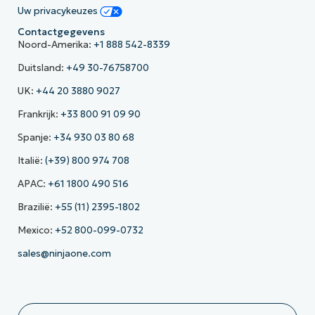
Uw privacykeuzes
Contactgegevens
Noord-Amerika:
+1 888 542-8339
Duitsland:
+49 30-76758700
UK:
+44 20 3880 9027
Frankrijk:
+33 800 91 09 90
Spanje:
+34 930 03 80 68
Italië:
(+39) 800 974 708
APAC:
+61 1800 490 516
Brazilië:
+55 (11) 2395-1802
Mexico:
+52 800-099-0732
sales@ninjaone.com