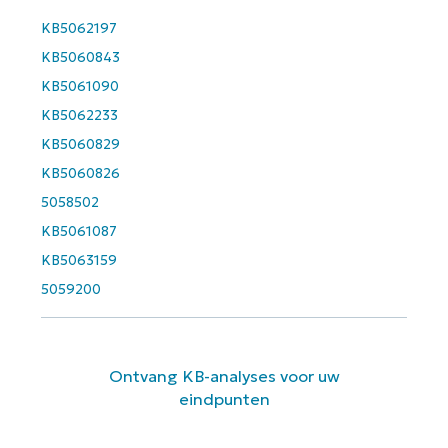
name*
KB5062197
KB5060843
KB5061090
KB5062233
KB5060829
KB5060826
5058502
KB5061087
KB5063159
5059200
Ontvang KB-analyses voor uw
eindpunten