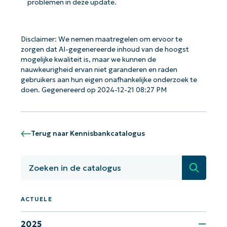
problemen in deze update.
Disclaimer: We nemen maatregelen om ervoor te
zorgen dat AI-gegenereerde inhoud van de hoogst
mogelijke kwaliteit is, maar we kunnen de
Aan de slag met NinjaOne AI-
nauwkeurigheid ervan niet garanderen en raden
gestuurde KB-analyses!
gebruikers aan hun eigen onafhankelijke onderzoek te
First
doen. Gegenereerd op 2024-12-21 08:27 PM
and
last
name*
Business
email*
Terug naar Kennisbankcatalogus
Phone
Zoeken
number*
Land
ACTUELE
2025
Company