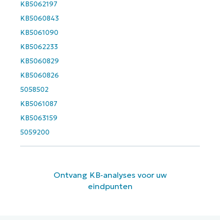
name*
KB5062197
KB5060843
KB5061090
KB5062233
KB5060829
KB5060826
5058502
KB5061087
KB5063159
5059200
Ontvang KB-analyses voor uw
eindpunten