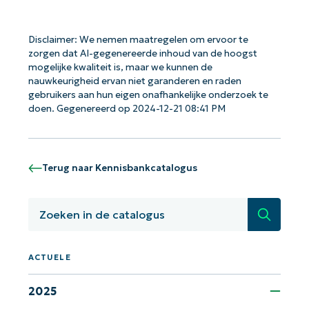
Disclaimer: We nemen maatregelen om ervoor te
zorgen dat AI-gegenereerde inhoud van de hoogst
mogelijke kwaliteit is, maar we kunnen de
Aan de slag met NinjaOne AI-
nauwkeurigheid ervan niet garanderen en raden
gebruikers aan hun eigen onafhankelijke onderzoek te
gestuurde KB-analyses!
doen. Gegenereerd op 2024-12-21 08:41 PM
First
and
last
name*
Business
Terug naar Kennisbankcatalogus
email*
Zoeken
Phone
number*
ACTUELE
Land
2025
Company