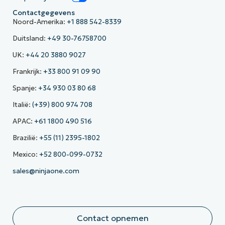
Contactgegevens
Noord-Amerika:
+1 888 542-8339
Duitsland:
+49 30-76758700
UK:
+44 20 3880 9027
Frankrijk:
+33 800 91 09 90
Spanje:
+34 930 03 80 68
Italië:
(+39) 800 974 708
APAC:
+61 1800 490 516
Brazilië:
+55 (11) 2395-1802
Mexico:
+52 800-099-0732
sales@ninjaone.com
Contact opnemen