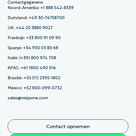
Contactgegevens
Noord-Amerika:
+1 888 542-8339
Duitsland:
+49 30-76758700
UK:
+44 20 3880 9027
Frankrijk:
+33 800 91 09 90
Spanje:
+34 930 03 80 68
Italië:
(+39) 800 974 708
APAC:
+61 1800 490 516
Brazilië:
+55 (11) 2395-1802
Mexico:
+52 800-099-0732
sales@ninjaone.com
Contact opnemen