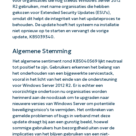
voor organisaties die nog steeds Windows Server 2012
R2 gebruiken, met name organisaties die hebben
gekozen voor Extended Security Updates (ESU's),
omdat dit helpt de integriteit van het updateproces te
behouden. De update hoeft het systeem na installatie
niet opnieuw op te starten en vervangt de vorige
update, KB5039340.
Algemene Stemming
Het algemene sentiment rond KB5040569 lijkt neutraal
tot positief te zijn. Gebruikers erkennen het belang van
het onderhouden van een bijgewerkte servicestack,
vooral in het licht van het einde van de ondersteuning
voor Windows Server 2012 R2. Er is echter een
voorzichtige ondertoon nu organisaties worden
herinnerd aan de noodzaak om te upgraden naar
nieuwere versies van Windows Server om potentiële
beveiligingsrisico's te vermijden. Het ontbreken van
gemelde problemen of bugs in verband met deze
update draagt bij aan een gunstig beeld, hoewel
sommige gebruikers hun bezorgdheid uiten over de
implicaties van het blijven gebruiken van een niet-