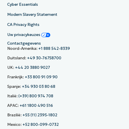
Cyber Essentials
Modern Slavery Statement
CA Privacy Rights
Uw privacykeuzes
Contactgegevens
Noord-Amerika:
+1 888 542-8339
Duitsland:
+49 30-76758700
UK:
+44 20 3880 9027
Frankrijk:
+33 800 91 09 90
Spanje:
+34 930 03 80 68
Italië:
(+39) 800 974 708
APAC:
+61 1800 490 516
Brazilië:
+55 (11) 2395-1802
Mexico:
+52 800-099-0732