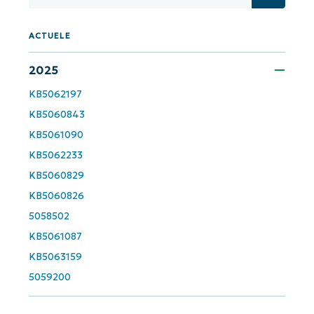
First
and
last
name*
ACTUELE
Business
email*
2025
KB5062197
Phone
number*
KB5060843
KB5061090
Land
KB5062233
KB5060829
Company
KB5060826
name*
5058502
KB5061087
KB5063159
5059200