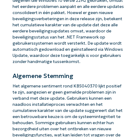
degenen die Windows 10 versie 22H2 gebruiken, omdat
het eerdere problemen aanpakt en alle eerdere updates
consolideert in één pakket. Hoewel er geen nieuwe
beveiligingsverbeteringen in deze release zijn, betekent
het cumulatieve karakter van de update dat deze alle
eerdere beveiligingsupdates omvat, waardoor de
beveiligingsstatus van het .NET Framework op
gebruikerssystemen wordt versterkt. De update wordt
automatisch gedownload en geïnstalleerd via Windows
Update, waardoor deze toegankelijk is voor gebruikers
zonder handmatige tussenkomst.
Algemene Stemming
Het algemene sentiment rond KB5040370 lijkt positief
te zijn, aangezien er geen gemelde problemen zijn in
verband met deze update. Gebruikers kunnen een
naadloos installatieproces verwachten en het
cumulatieve karakter van de update suggereert dat het
een betrouwbare keuze is om de systeemintegriteit te
behouden. Sommige gebruikers kunnen echter hun
bezorgdheid uiten over het ontbreken van nieuwe
beveiligingsfuncties, wat kan leiden tot vragen over de