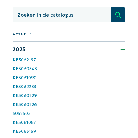
gestuurde KB-analyses!
First
Zoeken
and
last
name*
Business
ACTUELE
email*
2025
Phone
number*
KB5062197
KB5060843
Land
KB5061090
KB5062233
Company
KB5060829
name*
KB5060826
5058502
KB5061087
KB5063159