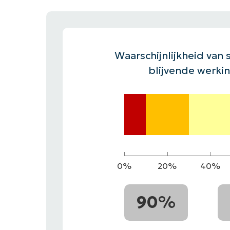
CONTACT VERKOOP
DEMO B
CONTACTEER SALES
CONTACTEER SALES
DEMO BEKIJK
DEMO B
Waarschijnlijkheid van s
blijvende werki
0%
20%
40%
90%