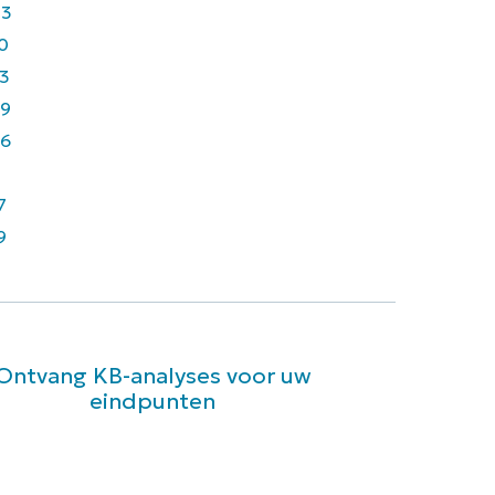
43
0
3
9
6
7
9
Ontvang KB-analyses voor uw
eindpunten