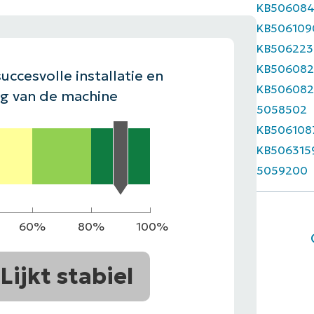
KB50608
EKIJKEN
KB506109
EN
EKIJKEN
PRODUCT ROADMAP
PLATFORM
KB506223
KB506082
uccesvolle installatie en
KB506082
ng van de machine
5058502
KB506108
KB506315
5059200
60%
80%
100%
Lijkt stabiel