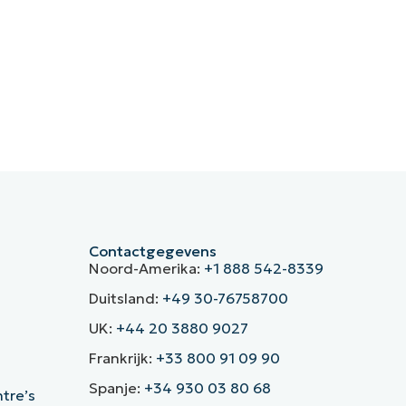
Contactgegevens
Noord-Amerika:
+1 888 542-8339
Duitsland:
+49 30-76758700
UK:
+44 20 3880 9027
Frankrijk:
+33 800 91 09 90
Spanje:
+34 930 03 80 68
ntre’s