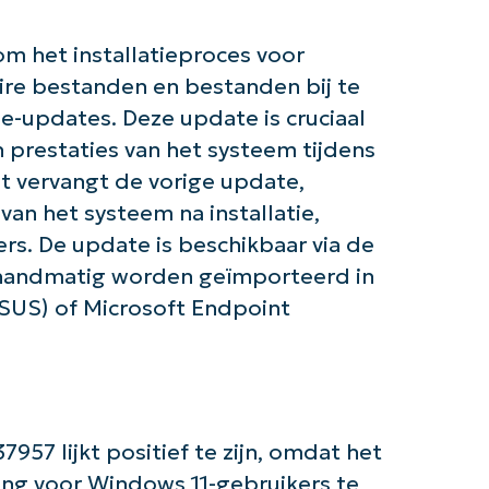
om het installatieproces voor
aire bestanden en bestanden bij te
de slag met NinjaOne AI-gestuurde KB-anal
ie-updates. Deze update is cruciaal
First
n prestaties van het systeem tijdens
and
last
name*
et vervangt de vorige update,
Business
van het systeem na installatie,
email*
rs. De update is beschikbaar via de
 handmatig worden geïmporteerd in
Phone
number*
SUS) of Microsoft Endpoint
Land
Company
name*
57 lijkt positief te zijn, omdat het
ring voor Windows 11-gebruikers te