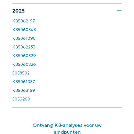
Company
name*
2025
KB5062197
KB5060843
KB5061090
KB5062233
KB5060829
KB5060826
5058502
KB5061087
KB5063159
5059200
Ontvang KB-analyses voor uw
eindpunten