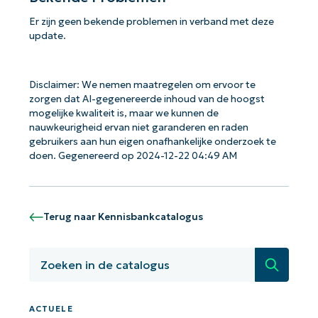
Er zijn geen bekende problemen in verband met deze
update.
Disclaimer: We nemen maatregelen om ervoor te
zorgen dat AI-gegenereerde inhoud van de hoogst
Aan de slag met NinjaOne AI-
mogelijke kwaliteit is, maar we kunnen de
gestuurde KB-analyses!
nauwkeurigheid ervan niet garanderen en raden
First
gebruikers aan hun eigen onafhankelijke onderzoek te
and
last
doen. Gegenereerd op 2024-12-22 04:49 AM
name*
Business
email*
Terug naar Kennisbankcatalogus
Phone
number*
Zoeken
Land
ACTUELE