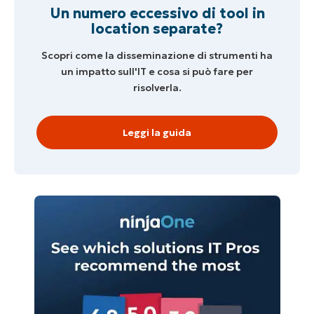
Un numero eccessivo di tool in
location separate?
Inizia la tua prova di 14 giorni
Nessuna carta di credito richiesta, accesso
Scopri come la disseminazione di strumenti ha
completo a tutte le funzionalità
un impatto sull'IT e cosa si può fare per
First
risolverla.
and
last
name*
Business
Leggi la guida
email*
Phone
number*
Paese
Company
name*