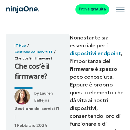
Prova gratuita
Nonostante sia
essenziale per i
IT Hub
Gestione dei servizi IT
dispositivi endpoint
,
Che cos’è il firmware?
l’importanza del
Che cos’è il
firmware
è spesso
firmware?
poco conosciuta.
Eppure è proprio
questo elemento che
by
Lauren
dà vita ai nostri
Ballejos
dispositivi,
Gestione dei servizi IT
consentendo loro di
funzionare e di
1 Febbraio 2024