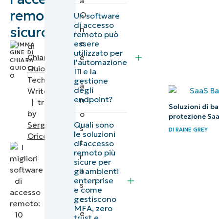
a
software
remoto
O
Un software
di accesso
per
sicuro
n
remoto può
l’accesso
e
essere
di
utilizzato per
remoto
è
Chiara
l'automazione
sicuro
Quiocho
,
IT e la
l
Technical
gestione
a
degli
Confronto
Writer
endpoint?
n
|
translated
tra i migliori
Soluzioni di ba
by
o
protezione Saa
software di
Quali sono
Sergio
s
DI
RAINE GREY
accesso
le soluzioni
Oricci
t
di accesso
remoto
remoto più
r
sicuro per
sicure per
a
gli ambienti
professionisti
enterprise
s
e come
IT (G2)
gestiscono
c
MFA, zero
Confronto
e
trust e