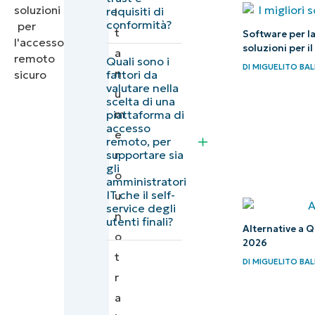
tra i migliori
requisiti di
l
conformità?
software di
t
Software per la
soluzioni per i
accesso
a
Quali sono i
DI
MIGUELITO BAL
remoto
n
fattori da
valutare nella
sicuro per
u
scelta di una
professionisti
m
piattaforma di
accesso
IT (Capterra)
e
remoto, per
supportare sia
r
Punteggi
gli
o
amministratori
finali e
IT che il self-
u
riepilogo
service degli
n
utenti finali?
delle
Alternative a Qu
o
2026
soluzioni
t
DI
MIGUELITO BAL
di
r
accesso
a
remoto