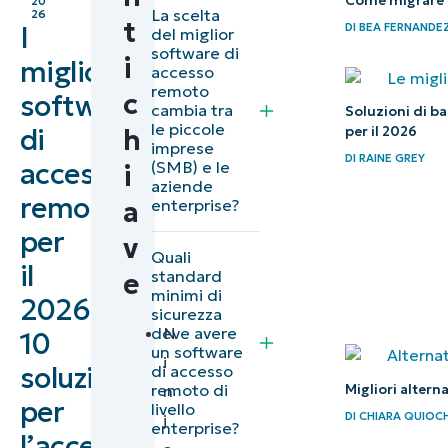
Come migrare d
software
20
La scelta
26
t
DI
BEA FERNANDE
I
per
del miglior
software di
i
l’accesso
migliori
accesso
remoto in
remoto
c
software
cambia tra
Soluzioni di ba
sintesi
le piccole
di
per il 2026
h
imprese
DI
RAINE GREY
Che
accesso
(SMB) e le
i
aziende
cos’è un
remoto
a
enterprise?
software
per
v
di
Quali
il
standard
e
desktop
minimi di
2026:
remoto
sicurezza
deve avere
N
10
sicuro?
un software
i
soluzioni
di accesso
Le
remoto di
Migliori altern
n
per
livello
migliori
DI
CHIARA QUIOC
j
enterprise?
l’accesso
soluzioni