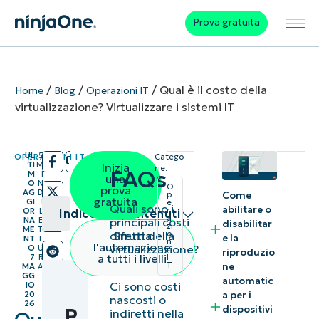
Prova gratuita
/
/
/
Qual è il costo della
Home
Blog
Operazioni IT
virtualizzazione? Virtualizzare i sistemi IT
UL
5
OPERAZIONI IT
Catego
/
/
TI
M
Inizia
rie:
FAQs
M
I
una
O
N
O
prova
AG
D
Come
p
gratuita
GI
I
e
Quali sono i
abilitare o
r
OR
L
Indice dei contenuti
a
principali costi
NA
E
disabilitar
zi
ME
T
diretti della
Sfrutta
o
e la
NT
T
n
Riepilogo
l'automazione
virtualizzazione?
O
U
i
riproduzio
a tutti i livelli
7
R
I
T
ne
MA
A
Punti
GG
automatic
Ci sono costi
IO
a per i
20
chiave
nascosti o
26
dispositivi
P
indiretti nella