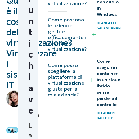
Qual
non audio
virtualizzazione?
Comprendere
u
in
è il
la
Windows
n
costo
Come possono
virtualizzazione
DI
ANGELO
le aziende
SALANDANAN
della
t
gestire
Virtualizzazione
efficacemente i
virtualizzazione?
i
costi della
dei server
virtualizzazione?
Virtualizzare
c
3 costi diretti
i
Come
h
Come posso
eseguire i
della
scegliere la
sistemi
container
i
piattaforma di
virtualizzazione
in un cloud
IT
virtualizzazione
a
ibrido
giusta per la
3 costi
senza
di
mia azienda?
v
perdere il
indiretti della
Raine
controllo
Grey
,
e
virtualizzazione
DI
LAUREN
Technical
BALLEJOS
Writer
Altri fattori
L
da
a