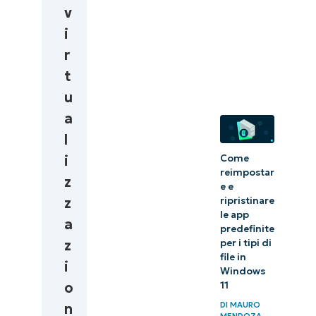
considerare
v
i
r
t
u
a
l
i
Come
reimpostar
z
e e
z
ripristinare
le app
a
predefinite
z
per i tipi di
file in
i
Windows
o
11
DI
MAURO
n
MENDOZA