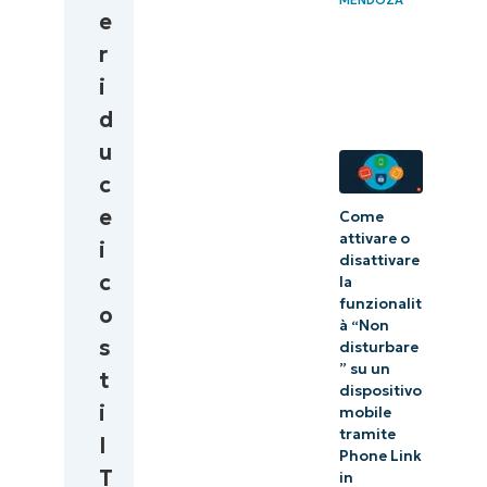
e
r
i
d
u
c
e
Come
attivare o
i
disattivare
c
la
funzionalit
o
à “Non
s
disturbare
” su un
t
dispositivo
i
mobile
tramite
I
Phone Link
T
in