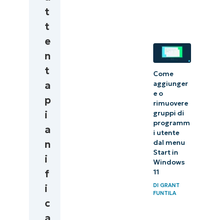
t
t
e
n
t
Come
a
aggiunger
e o
p
rimuovere
i
gruppi di
programm
a
i utente
n
dal menu
Start in
i
Windows
f
11
DI
GRANT
i
FUNTILA
c
a