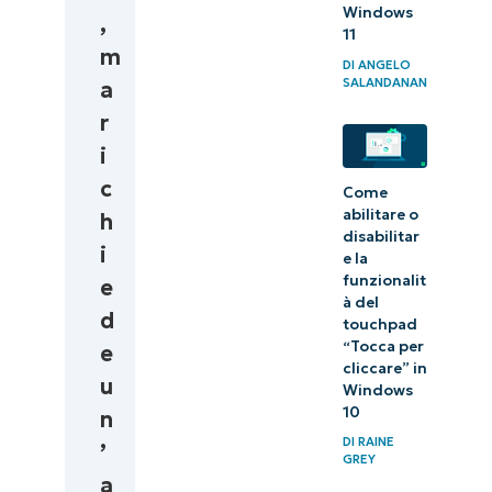
Windows
,
11
m
DI
ANGELO
SALANDANAN
a
r
i
c
Come
abilitare o
h
disabilitar
i
e la
funzionalit
e
à del
d
touchpad
“Tocca per
e
cliccare” in
u
Windows
10
n
DI
RAINE
’
GREY
a