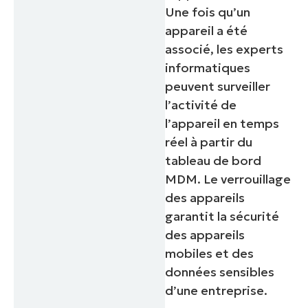
Une fois qu’un
appareil a été
associé, les experts
informatiques
peuvent surveiller
l’activité de
l’appareil en temps
réel à partir du
tableau de bord
Commencez votre essai de 14 jours
MDM. Le verrouillage
Pas de carte de crédit requise, accès complet à
des appareils
toutes les fonctionnalités.
Prénom
garantit la sécurité
et
des appareils
Nom*
mobiles et des
Business
email*
données sensibles
d’une entreprise.
Phone