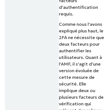
facteurs
d’authentification
requis.
Comme nous l’avons
expliqué plus haut, le
2FA ne nécessite que
deux facteurs pour
authentifier les
utilisateurs. Quant à
Commencez votre essai de 14 jours
l’AMF, il s’agit d’une
Pas de carte de crédit requise, accès complet à
version évoluée de
toutes les fonctionnalités.
Prénom
cette mesure de
et
sécurité. Elle
Nom*
implique deux ou
Business
email*
plusieurs facteurs de
vérification qui
Phone