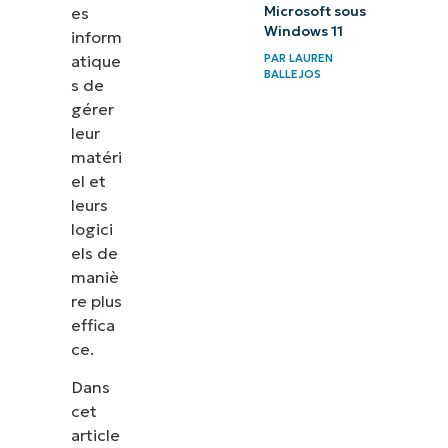
es
Microsoft sous
Windows 11
inform
atique
PAR
LAUREN
BALLEJOS
s de
gérer
leur
matéri
el et
leurs
logici
els de
maniè
re plus
effica
ce.
Dans
cet
article