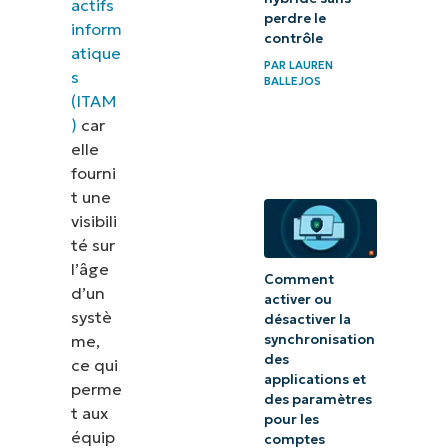
actifs
perdre le
inform
contrôle
atique
PAR
LAUREN
s
BALLEJOS
(ITAM
)
car
elle
fourni
t une
visibili
té sur
l’âge
Comment
d’un
activer ou
systè
désactiver la
me,
synchronisation
des
ce qui
applications et
perme
des paramètres
t aux
pour les
équip
comptes