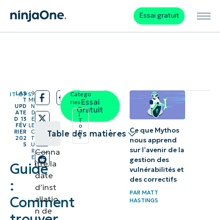
Essai gratuit
LAS
9
IT OPS
Catego
/
/
T
MI
Essai
ries:
UPD
N
Gratuit
ATE
D
I
D
13
E
T
FÉV
LE
o
Ce que Mythos
p
RIER
C
Table des matières
s
202
T
nous apprend
5
U
sur l’avenir de la
Conna
R
Pourquoi il
E
gestion des
ître la
Guide
est
vulnérabilités et
date
des correctifs
:
important
d’inst
PAR
MATT
de connaître
Comment
allatio
HASTINGS
n de
la date
trouver