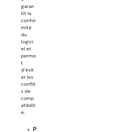
garan
les correctifs, le MDM, la gestion des tickets et
tit la
bien plus encore.
confor
mité
Explorer les démos
du
logici
el et
perme
t
d’évit
er les
conflit
s de
comp
atibilit
é.
P