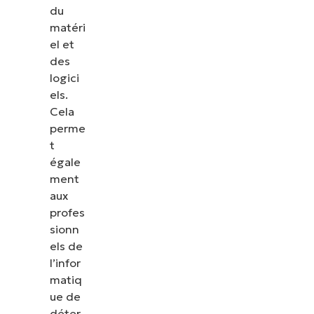
du
matéri
el et
des
logici
els.
Cela
perme
t
égale
ment
aux
profes
sionn
els de
l’infor
matiq
ue de
déter