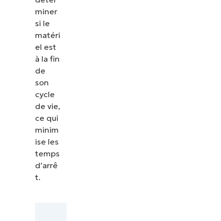
miner
si le
matéri
el est
à la fin
de
son
cycle
de vie,
ce qui
minim
ise les
temps
d’arrê
t.