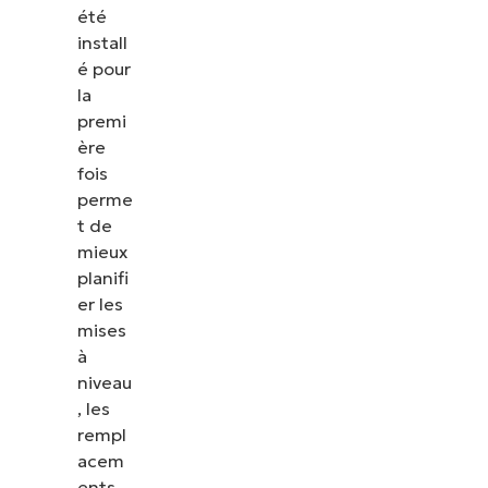
été
install
é pour
la
premi
ère
fois
perme
t de
mieux
planifi
er les
mises
à
niveau
, les
rempl
acem
ents