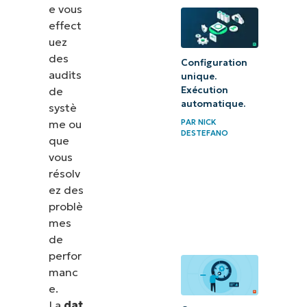
système
e vous
d’exploitation »
effect
uez
Bonnes
des
Configuration
pratiques pour
audits
unique.
de
Exécution
le suivi des
automatique.
systè
dates
me ou
PAR
NICK
d’installation
DESTEFANO
que
des systèmes
vous
d’exploitation
résolv
ez des
dans les
problè
environnements
mes
professionnels.
de
perfor
Quelles sont
manc
les limites
e.
de la
La
dat