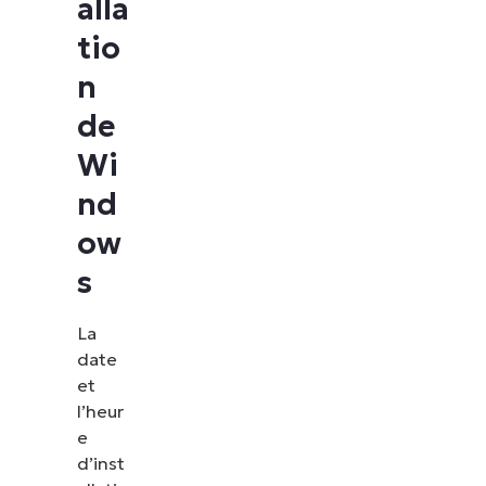
alla
tio
n
de
Wi
nd
ow
s
La
date
et
l’heur
e
d’inst