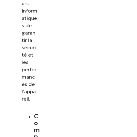
urs
inform
atique
s de
garan
tir la
sécuri
té et
les
perfor
manc
es de
l’appa
reil.
C
o
m
p