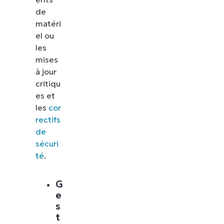
de
matéri
el ou
les
mises
à jour
critiqu
es et
les
cor
rectifs
de
sécuri
té
.
G
e
s
t