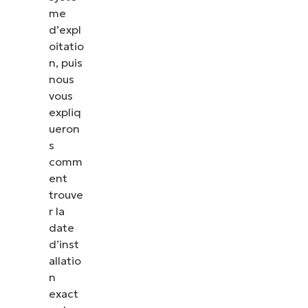
me
d’expl
oitatio
n, puis
nous
vous
expliq
ueron
s
comm
ent
trouve
r la
date
d’inst
allatio
n
exact