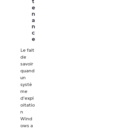
t
e
n
a
n
c
e
Le fait
de
savoir
quand
un
systè
me
d’expl
oitatio
n
Wind
ows a