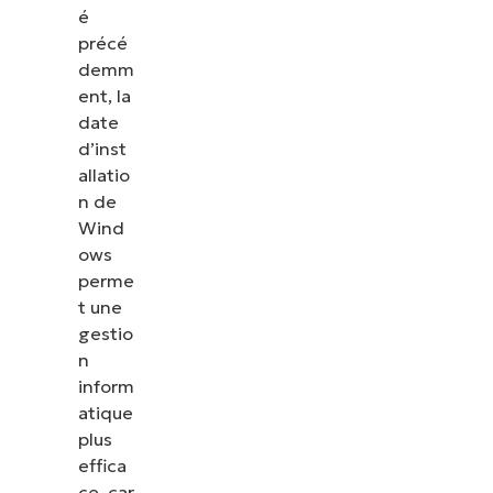
é
précé
demm
ent, la
date
d’inst
allatio
n de
Wind
ows
perme
t une
gestio
n
inform
atique
plus
effica
ce, car