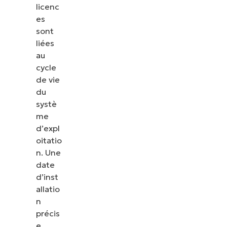
licenc
es
sont
liées
au
cycle
de vie
du
systè
me
d’expl
oitatio
n. Une
date
Voir NinjaOne en action
d’inst
allatio
n
Parcourez nos démonstrations à la demande pour
précis
découvrir comment NinjaOne simplifie les tâches
e
informatiques telles que la gestion des terminaux,