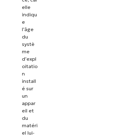
elle
indiqu
e
l’âge
du
systè
me
d’expl
oitatio
n
install
é sur
un
appar
eil et
du
matéri
el lui-