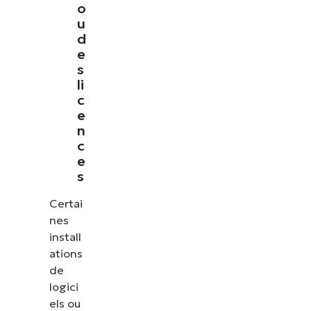
o
u
d
e
s
li
c
e
n
c
e
s
Certai
nes
install
ations
de
logici
els ou