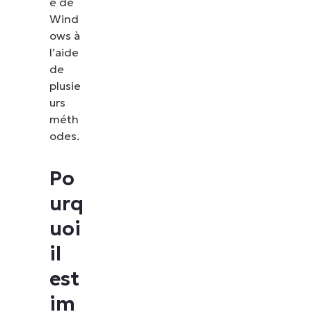
e de
Wind
ows à
l’aide
de
plusie
urs
méth
odes.
Po
urq
uoi
il
est
im