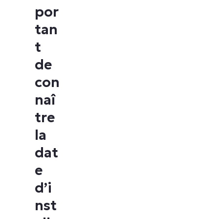
por
tan
t
de
con
naî
tre
la
dat
e
d’i
nst