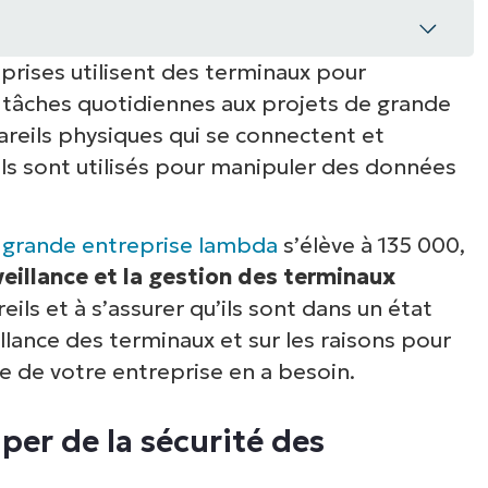
eprises utilisent des terminaux pour
 la sécurité des terminaux ?
 tâches quotidiennes aux projets de grande
 terminaux ?
reils physiques qui se connectent et
ls sont utilisés pour manipuler des données
s terminaux
minaux
 grande entreprise lambda
s’élève à 135 000,
veillance et la gestion des terminaux
surveillance des terminaux
ils et à s’assurer qu’ils sont dans un état
llance des terminaux et sur les raisons pour
naux avec NinjaOne
e de votre entreprise en a besoin.
per de la sécurité des