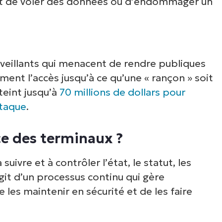
but de voler des données ou d’endommager un
oir NinjaOne en acti
arcourez nos démonstrations à la demande po
écouvrir comment NinjaOne simplifie les tâch
veillants qui menacent de rendre publiques
ormatiques telles que la gestion des terminaux,
ent l’accès jusqu’à ce qu’une « rançon » soit
rectifs, le MDM, la gestion des tickets et bien 
eint jusqu’à
70 millions de dollars pour
encore.
ttaque
.
Explorer les démos
ce des terminaux ?
uivre et à contrôler l’état, le statut, les
’agit d’un processus continu qui gère
les maintenir en sécurité et de les faire