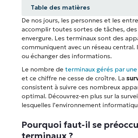
Table des matières
De nos jours, les personnes et les entr
Pourquoi faut-il se préoccuper de
accomplir toutes sortes de tâches, des
Qu’est-ce que la surveillance des
envergure. Les terminaux sont des appa
communiquent avec un réseau central. I
3 avantages de la surveillance de
ou échanger des informations.
3 défis de la surveillance des ter
Le nombre de
terminaux gérés par une
et ce chiffre ne cesse de croître. La
sur
Comment trouver une solution de 
consistent à suivre ces nombreux appare
optimal. Découvrez-en plus sur la survei
Commencez à surveiller vos termi
lesquelles l’environnement informatiqu
Pourquoi faut-il se préoccu
terminaux ?