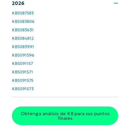
and
2026
last
name*
KB5087583
Business
email*
KB5083806
KB5083631
Phone
KB5084812
number*
KB5083991
País
KB5091596
KB5091157
Company
KB5091571
name*
KB5091575
KB5091573
Obtenga análisis de KB para sus puntos
finales