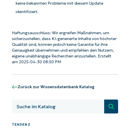
keine bekannten Probleme mit diesem Update
identifiziert.
Haftungsausschluss: Wir ergreifen Maßnahmen, um
sicherzustellen, dass KI-generierte Inhalte von höchster
Qualität sind, können jedoch keine Garantie für ihre
Genauigkeit übernehmen und empfehlen den Nutzern,
eigene unabhängige Recherchen anzustellen. Erstellt
am 2025-04-30 08:50 PM
Zurück zur Wissensdatenbank Katalog
Suche
Starten Sie mit NinjaOne AI-gesteuerten
KB-Analysen!
TENDENZ
First
and