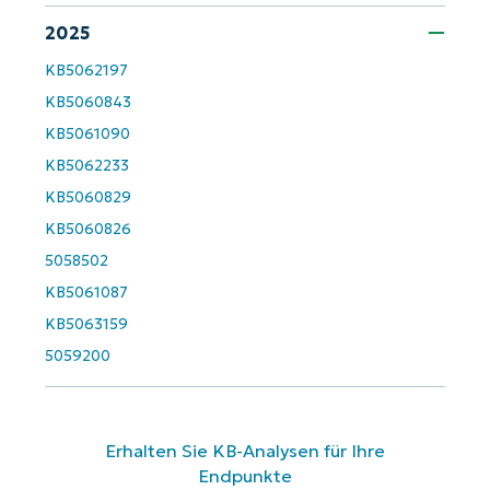
last
name*
2025
Business
KB5062197
email*
KB5060843
KB5061090
Phone
number*
KB5062233
KB5060829
Land
KB5060826
5058502
Company
KB5061087
name*
KB5063159
5059200
Erhalten Sie KB-Analysen für Ihre
Endpunkte