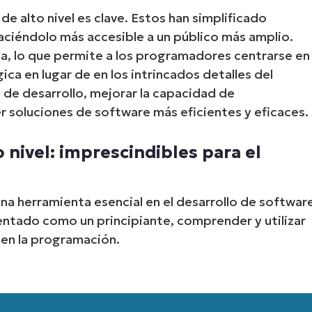
e alto nivel es clave. Estos han simplificado
aciéndolo más accesible a un público más amplio.
a, lo que permite a los programadores centrarse en
gica en lugar de en los intrincados detalles del
 de desarrollo, mejorar la capacidad de
r soluciones de software más eficientes y eficaces.
nivel: imprescindibles para el
Start your 14-day trial
No credit card required, full access to all features
na herramienta esencial en el desarrollo de softwar
First
and
entado como un principiante, comprender y utilizar
last
name*
 en la programación.
Business
email*
Phone
number*