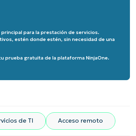
principal para la prestación de servicios.
itivos, estén donde estén, sin necesidad de una
u prueba gratuita de la plataforma NinjaOne
.
vicios de TI
Acceso remoto