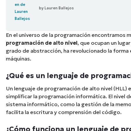
by
Lauren Ballejos
CONTACTO DE VENTAS
MIR
CONTACTO DE VENTAS
CONTACTO DE VENTAS
MIRA UNA 
MIR
CONTACTO DE VENTAS
MIR
PLATAFORMA
En el universo de la programación encontramos mu
programación de alto nivel
, que
ocupan un lugar
grado de abstracción, ha revolucionado la forma 
máquinas.
¿Qué es un lenguaje de programació
Un lenguaje de programación de alto nivel (HLL) 
simplificar la programación informática. El nivel d
sistema informático, como la gestión de la memor
facilita la escritura y comprensión del código.
¿Cómo funciona un lenguaje de pro