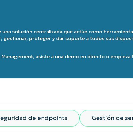
País
Company
re una solución centralizada que actúe como herramienta 
name*
r, gestionar, proteger y dar soporte a todos sus dispos
t Management
, asiste a una
demo en directo
o
empieza t
eguridad de endpoints
Gestión de ser