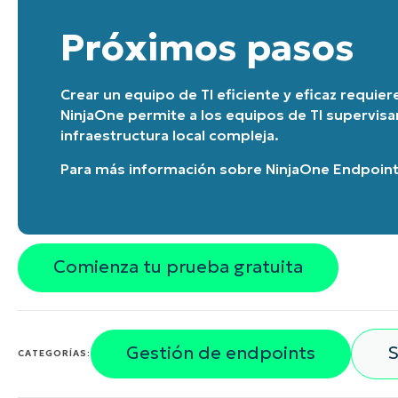
Próximos pasos
Crear un equipo de TI eficiente y eficaz requie
NinjaOne permite a los equipos de TI supervisa
infraestructura local compleja.
Para más información sobre
NinjaOne Endpoin
Comienza tu prueba gratuita
Gestión de endpoints
S
CATEGORÍAS: