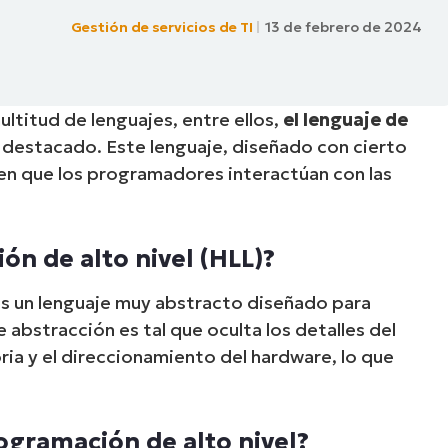
Gestión de servicios de TI
13 de febrero de 2024
A UNA DEMO
DEMO
A UNA DEMO
RUTA DEL PRODUCTO
A UNA DEMO
ltitud de lenguajes, entre ellos,
el lenguaje de
 destacado. Este lenguaje, diseñado con cierto
en que los programadores interactúan con las
n de alto nivel (HLL)?
es un lenguaje muy abstracto diseñado para
e abstracción es tal que oculta los detalles del
ia y el direccionamiento del hardware, lo que
gramación de alto nivel?