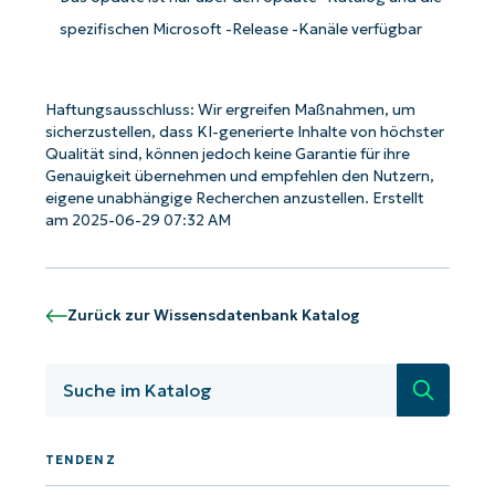
spezifischen Microsoft -Release -Kanäle verfügbar
Haftungsausschluss: Wir ergreifen Maßnahmen, um
sicherzustellen, dass KI-generierte Inhalte von höchster
Qualität sind, können jedoch keine Garantie für ihre
Genauigkeit übernehmen und empfehlen den Nutzern,
Starten Sie mit NinjaOne AI-gesteuerten
eigene unabhängige Recherchen anzustellen. Erstellt
KB-Analysen!
am 2025-06-29 07:32 AM
First
and
last
name*
Zurück zur Wissensdatenbank Katalog
Business
email*
Suche
Phone
number*
TENDENZ
Land