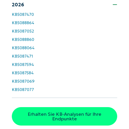
2026
Company
name*
KB5087470
KB5088864
KB5087052
KB5088860
KB5088064
KB5087471
KB5087594
KB5087584
KB5087069
KB5087077
Erhalten Sie KB-Analysen für Ihre
Endpunkte