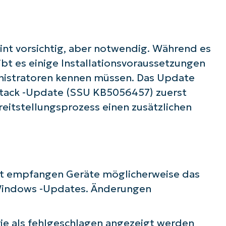
First
and
last
name*
nt vorsichtig, aber notwendig. Während es
Business
ibt es einige Installationsvoraussetzungen
email*
nistratoren kennen müssen. Das Update
Phone
estack -Update (SSU KB5056457) zuerst
number*
reitstellungsprozess einen zusätzlichen
Land
Company
name*
rt empfangen Geräte möglicherweise das
 Windows -Updates. Änderungen
ie als fehlgeschlagen angezeigt werden