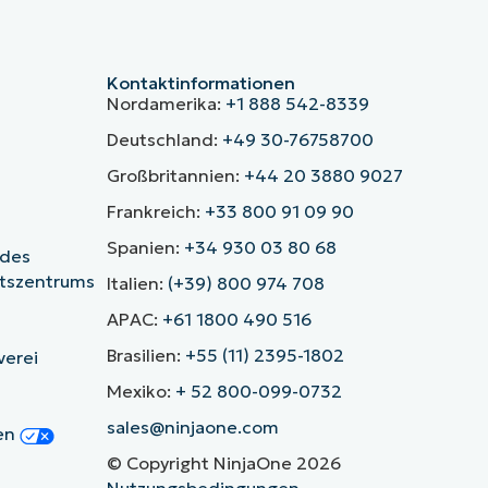
Kontaktinformationen
Nordamerika:
+1 888 542-8339
Deutschland:
+49 30-76758700
Großbritannien:
+44 20 3880 9027
Frankreich:
+33 800 91 09 90
Spanien:
+34 930 03 80 68
 des
itszentrums
Italien:
(+39) 800 974 708
APAC:
+61 1800 490 516
Brasilien:
+55 (11) 2395-1802
verei
Mexiko:
+ 52 800-099-0732
sales@ninjaone.com
gen
© Copyright NinjaOne 2026