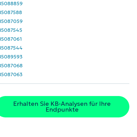
B5088859
B5087588
B5087059
B5087545
B5087061
B5087544
B5089593
B5087068
B5087063
Erhalten Sie KB-Analysen für Ihre
Endpunkte