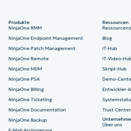
Produkte
Ressourcen
NinjaOne RMM
Ressourcen
NinjaOne Endpoint Management
Blog
NinjaOne Patch Management
IT-Hub
NinjaOne Remote
IT-Video-Hu
NinjaOne MDM
Skript-Hub
NinjaOne PSA
Demo-Cente
NinjaOne Billing
Entwickler-A
NinjaOne Ticketing
Systemstatu
NinjaOne Documentation
Trust Center
Unternehm
NinjaOne Backup
Über uns
E-Mail-Archivierung