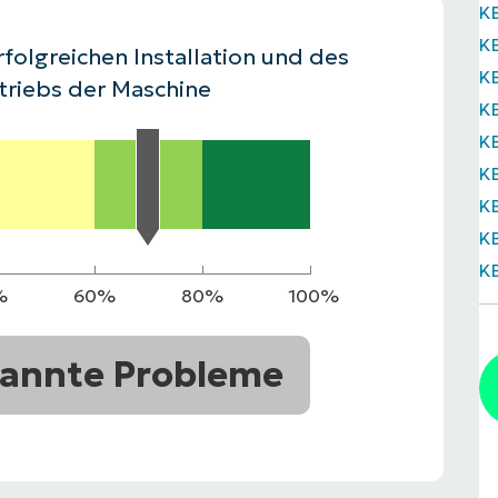
K
RODUKTVORSTELLUNG ANSEHEN
K
VORSTELLUNG ANSEHEN
RODUKTVORSTELLUNG ANSEHEN
PRODUKT-
rfolgreichen Installation und des
K
RODUKTVORSTELLUNG ANSEHEN
triebs der Maschine
K
K
K
K
K
K
%
60%
80%
100%
annte Probleme