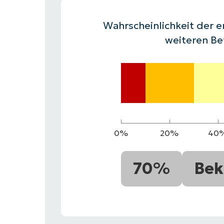
VERTRIEB KONTAKTIEREN
P
VERTRIEB KONTAKTIEREN
VERTRIEB KONTAKTIEREN
PRODUKT
P
Wahrscheinlichkeit der e
ROADMAP
PLATTFORM
VERTRIEB KONTAKTIEREN
P
weiteren Be
0%
20%
40
70%
Bek