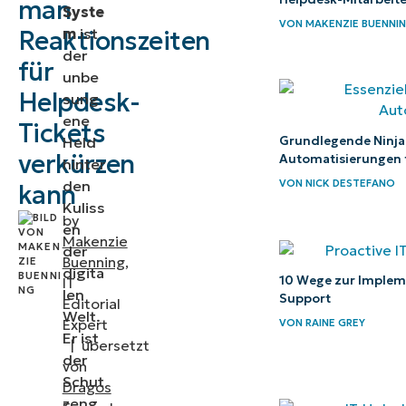
man
Syste
VON
MAKENZIE BUENNI
m
ist
Reaktionszeiten
Schlüsselstrategien
der
für
zur Verkürzung von
unbe
Ticket-
Helpdesk-
sung
ene
Antwortzeiten
Tickets
Grundlegende Ninja
Held
verkürzen
Automatisierungen f
Wählen Sie
hinter
VON
NICK DESTEFANO
den
kann
erstklassige
Kuliss
Ticketing-
by
en
Makenzie
Effizienz
der
Buenning
,
digita
10 Wege zur Implem
IT
len
Support
Editorial
Welt.
Expert
VON
RAINE GREY
Er ist
|
übersetzt
der
von
Schut
Dragos
zeng