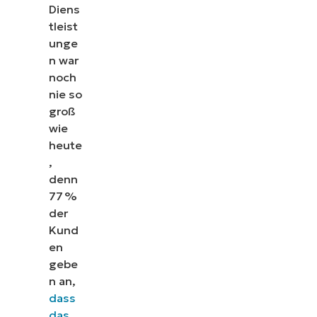
Diens
tleist
unge
n war
noch
nie so
groß
wie
heute
,
denn
77 %
der
Kund
en
gebe
n an,
dass
das