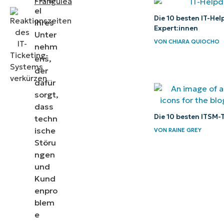
Frangulea
el
Die 10 besten IT-He
Ihres
Expert:innen
Unter
VON
CHIARA QUIOCHO
nehm
ens,
der
dafür
sorgt,
dass
Die 10 besten ITSM-
techn
ische
VON
RAINE GREY
Störu
ngen
und
Kund
enpro
blem
e