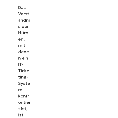
Das
Verst
ändni
s der
Hürd
en,
mit
dene
n ein
IT-
Ticke
ting-
Syste
m
konfr
ontier
t ist,
ist