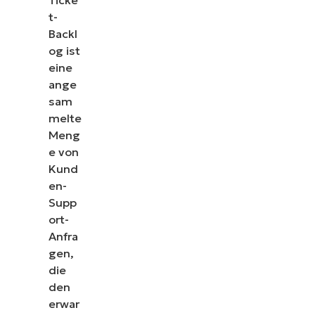
t-
Backl
og ist
eine
ange
sam
melte
Meng
e von
Kund
en-
Supp
ort-
Anfra
gen,
die
den
erwar