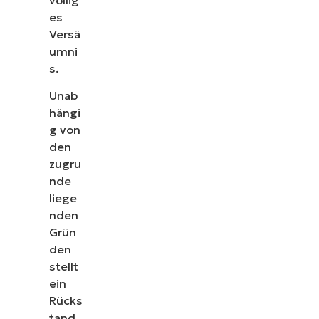
es
Versä
umni
s.
Unab
hängi
g von
den
zugru
nde
liege
nden
Grün
den
stellt
ein
Rücks
tand