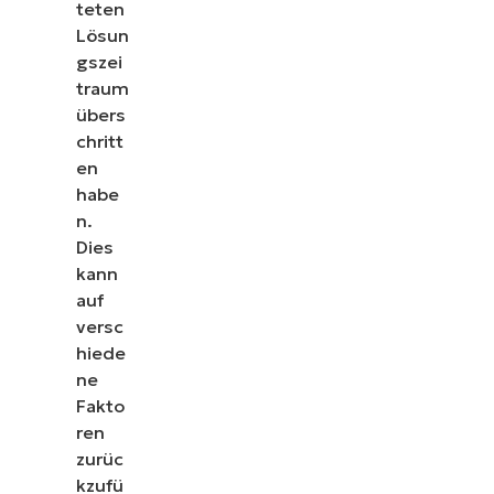
teten
Lösun
gszei
traum
übers
chritt
en
habe
n.
Dies
kann
auf
versc
hiede
ne
Fakto
ren
Sehen Sie NinjaOne i
zurüc
kzufü