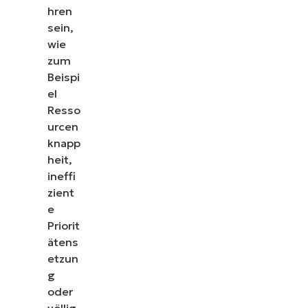
Sehen Sie sich unsere On-Demand-Demos an und
hren
NinjaOne IT-Aufgaben wie Endpunkt-Manageme
sein,
Ticketing und mehr vereinfac
wie
zum
Demos ansehen
Beispi
el
Resso
urcen
knapp
heit,
ineffi
zient
e
Priorit
ätens
etzun
g
oder
völlig