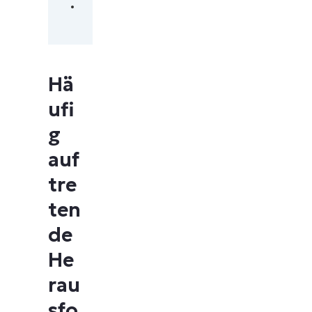
.
Hä
ufi
g
auf
tre
ten
de
He
rau
sfo