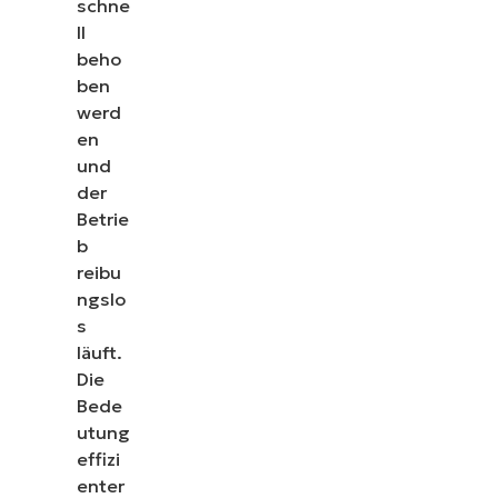
schne
ll
beho
ben
werd
en
und
der
Betrie
b
reibu
ngslo
s
läuft.
Die
Bede
utung
effizi
enter