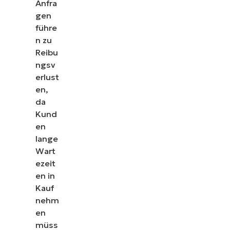
Anfra
gen
führe
n zu
Reibu
ngsv
erlust
en,
da
Kund
en
lange
Wart
ezeit
en in
Kauf
nehm
en
müss