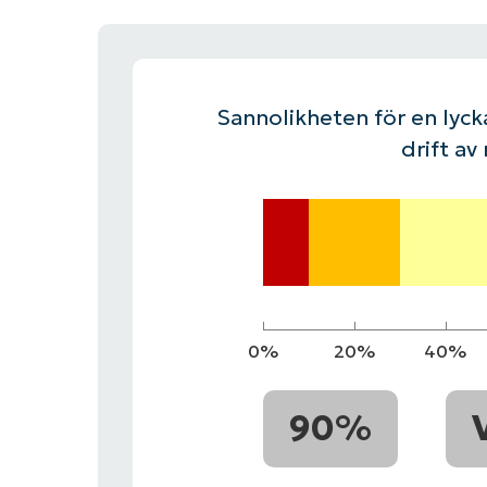
KONTAKTA OSS
KONTAKTA OSS
SE DEMO
SE DEMO
HAND
KONTAKTA OSS
SE DEMO
Sannolikheten för en lycka
drift av
0%
20%
40%
90%