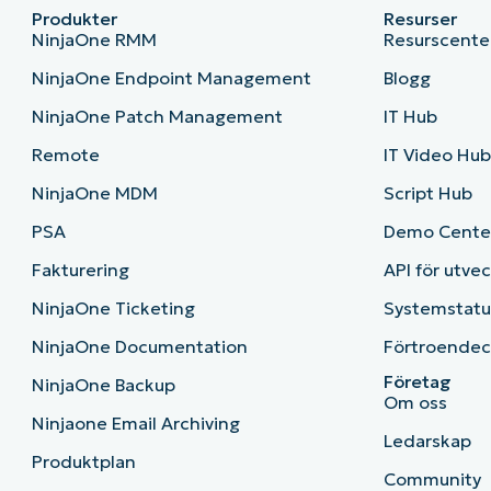
Produkter
Resurser
NinjaOne RMM
Resurscente
NinjaOne Endpoint Management
Blogg
NinjaOne Patch Management
IT Hub
Remote
IT Video Hu
NinjaOne MDM
Script Hub
PSA
Demo Cente
Fakturering
API för utve
NinjaOne Ticketing
Systemstatu
NinjaOne Documentation
Förtroendec
Företag
NinjaOne Backup
Om oss
Ninjaone Email Archiving
Ledarskap
Produktplan
Community