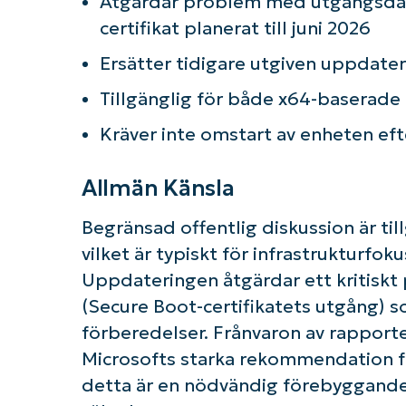
Åtgärdar problem med utgångsda
certifikat planerat till juni 2026
Ersätter tidigare utgiven uppdat
Tillgänglig för både x64-baserad
Kräver inte omstart av enheten eft
Allmän Känsla
Begränsad offentlig diskussion är ti
vilket är typiskt för infrastrukturf
Uppdateringen åtgärdar ett kritiskt
(Secure Boot-certifikatets utgång) 
förberedelser. Frånvaron av rappor
Microsofts starka rekommendation fö
detta är en nödvändig förebyggande 