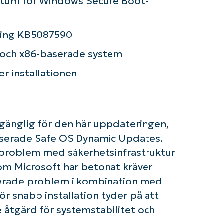
tum för Windows Secure Boot-
and
last
name*
Business
ering KB5087590
email*
e och x86-baserade system
Phone
number*
er installationen
Country
llgänglig för den här uppdateringen,
Company
name*
okuserade Safe OS Dynamic Updates.
 problem med säkerhetsinfrastruktur
som Microsoft har betonat kräver
terade problem i kombination med
r snabb installation tyder på att
åtgärd för systemstabilitet och