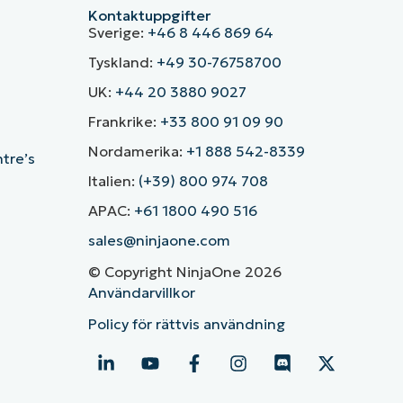
Kontaktuppgifter
Sverige:
+46 8 446 869 64
Tyskland:
+49 30-76758700
UK:
+44 20 3880 9027
Frankrike:
+33 800 91 09 90
Nordamerika:
+1 888 542-8339
ntre’s
Italien:
(+39) 800 974 708
APAC:
+61 1800 490 516
sales@ninjaone.com
© Copyright NinjaOne 2026
Användarvillkor
Policy för rättvis användning