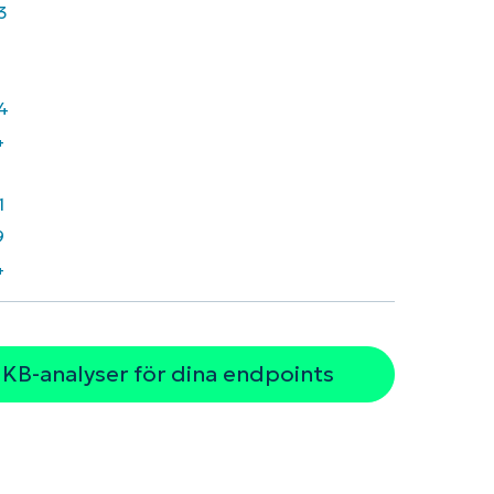
3
4
4
7
1
9
4
 KB-analyser för dina endpoints