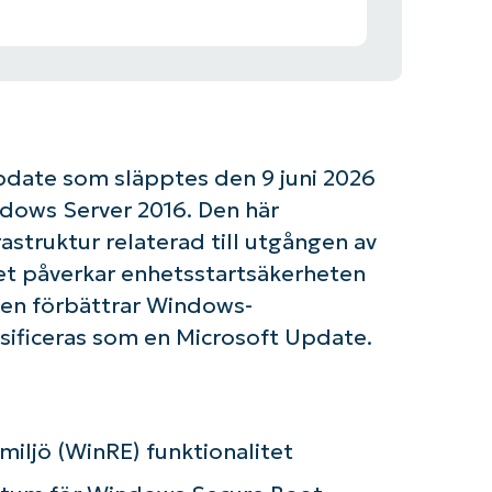
date som släpptes den 9 juni 2026
dows Server 2016. Den här
astruktur relaterad till utgången av
ket påverkar enhetsstartsäkerheten
gen förbättrar Windows-
ssificeras som en Microsoft Update.
iljö (WinRE) funktionalitet
om igång med NinjaOne AI-drivna KB-analyse
First