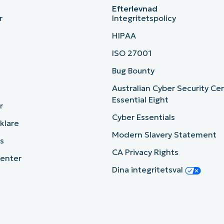
Efterlevnad
r
Integritetspolicy
HIPAA
ISO 27001
b
Bug Bounty
Australian Cyber Security Ce
Essential Eight
r
Cyber Essentials
cklare
Modern Slavery Statement
s
CA Privacy Rights
enter
Dina integritetsval