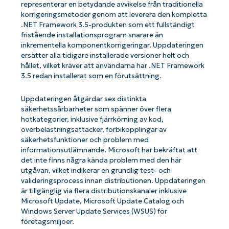
representerar en betydande avvikelse från traditionella
korrigeringsmetoder genom att leverera den kompletta
.NET Framework 3.5-produkten som ett fullständigt
fristående installationsprogram snarare än
inkrementella komponentkorrigeringar. Uppdateringen
ersätter alla tidigare installerade versioner helt och
hållet, vilket kräver att användarna har .NET Framework
3.5 redan installerat som en förutsättning.
Uppdateringen åtgärdar sex distinkta
säkerhetssårbarheter som spänner över flera
hotkategorier, inklusive fjärrkörning av kod,
överbelastningsattacker, förbikopplingar av
säkerhetsfunktioner och problem med
informationsutlämnande. Microsoft har bekräftat att
det inte finns några kända problem med den här
utgåvan, vilket indikerar en grundlig test- och
valideringsprocess innan distributionen. Uppdateringen
är tillgänglig via flera distributionskanaler inklusive
Microsoft Update, Microsoft Update Catalog och
Windows Server Update Services (WSUS) för
företagsmiljöer.