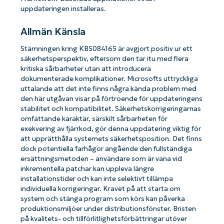
uppdateringen installeras.
Allmän Känsla
Stämningen kring KB5084165 är avgjort positiv ur ett
säkerhetsperspektiv, eftersom den tar itu med flera
kritiska sårbarheter utan att introducera
dokumenterade komplikationer. Microsofts uttryckliga
uttalande att det inte finns några kända problem med
den här utgåvan visar på förtroende för uppdateringens
stabilitet och kompatibilitet. Säkerhetskorrigeringarnas
omfattande karaktär, särskilt sårbarheten för
exekvering av fjärrkod, gör denna uppdatering viktig för
att upprätthålla systemets säkerhetsposition. Det finns
dock potentiella farhågor angående den fullständiga
ersättningsmetoden – användare som är vana vid
inkrementella patchar kan uppleva längre
installationstider och kan inte selektivt tillämpa
individuella korrigeringar. Kravet på att starta om
system och stänga program som körs kan påverka
produktionsmiljöer under distributionsfönster. Bristen
på kvalitets- och tillförlitlighetsförbättringar utöver