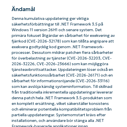
Ändamål
Denna kumulativa uppdatering ger viktiga
säkerhetsförbättringar till .NET Framework 3.5 på
Windows 11 version 26H1 och senare system. Det
primära fokuset åtgärdar en sårbarhet för exekvering av
fjärrkod (CVE-2026-32178) som kan tillåta angripare att
exekvera godtycklig kod genom .NET Framework-
processer. Dessutom mildrar patchen flera sårbarheter
för överbelastning av tjänster (CVE-2026-32203, CVE-
2026-32226, CVE-2026-23666) som kan möjliggöra
tjänsteavbrottsattacker. Uppdateringen löser också en
säkerhetsfunktionssårbarhet (CVE-2026-26171) och en
sårbarhet för informationsröjande (CVE-2026-33116)
som kan avslöja känslig systeminformation. Till skillnad
från traditionella inkrementella uppdateringar levererar
denna patch hela .NET Framework 3.5-produkten som
en komplett ersättning, vilket säkerställer konsistens
och eliminerar potentiella kompatibilitetsproblem från
partiella uppdateringar. Systemomstart krävs efter
installationen, och användare bör stänga alla .NET
Framework-baserade applikationer innan