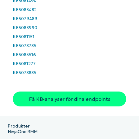
KB5081494
Phone
KB5083482
number*
KB5079489
KB5083990
Country
KB5081151
KB5078785
Company
name*
KB5085516
KB5081277
KB5078885
Få KB-analyser för dina endpoints
Produkter
NinjaOne RMM