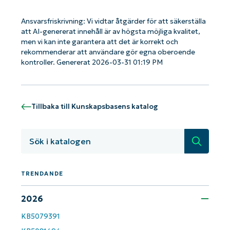
Ansvarsfriskrivning: Vi vidtar åtgärder för att säkerställa
att AI-genererat innehåll är av högsta möjliga kvalitet,
men vi kan inte garantera att det är korrekt och
rekommenderar att användare gör egna oberoende
kontroller. Genererat 2026-03-31 01:19 PM
Tillbaka till Kunskapsbasens katalog
Sök
Kom igång med NinjaOne AI-drivna
KB-analyser!
TRENDANDE
First
and
2026
last
name*
Business
KB5079391
email*