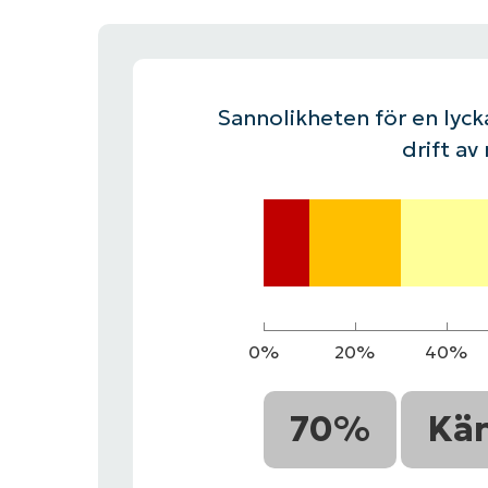
KONTAKTA OSS
KONTAKTA OSS
SE DEMO
SE DEMO
HAND
KONTAKTA OSS
SE DEMO
Sannolikheten för en lycka
drift av
0%
20%
40%
70%
Kä