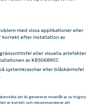
roblem med vissa applikationer eller
korrekt efter installation av
änssnittsfel eller visuella artefakter
stallationen av KB5068907.
 på systemkraschar eller blåskärmsfel
.
säkerställa att AI-genererat innehåll är av högsta
tt det är korrekt och rekommenderar att