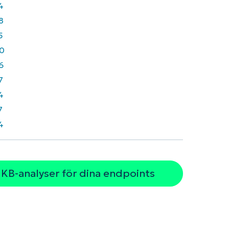
4
8
5
0
6
7
4
7
4
 KB-analyser för dina endpoints