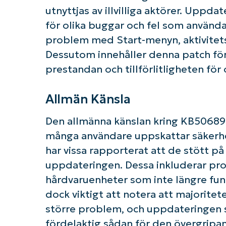
utnyttjas av illvilliga aktörer. Uppda
för olika buggar och fel som använda
problem med Start-menyn, aktivitets
K
Dessutom innehåller denna patch fö
prestandan och tillförlitligheten fö
Allmän Känsla
Den allmänna känslan kring KB50689
många användare uppskattar säkerhet
har vissa rapporterat att de stött på
uppdateringen. Dessa inkluderar pro
hårdvaruenheter som inte längre funge
dock viktigt att notera att majoritet
större problem, och uppdateringen 
fördelaktig sådan för den övergripa