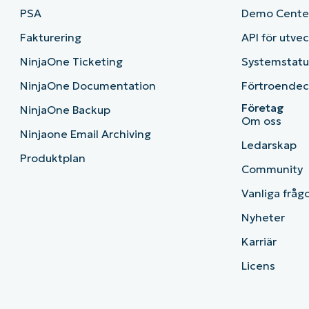
PSA
Demo Cente
Fakturering
API för utve
NinjaOne Ticketing
Systemstatu
NinjaOne Documentation
Förtroendec
Företag
NinjaOne Backup
Om oss
Ninjaone Email Archiving
Ledarskap
Produktplan
Community
Vanliga fråg
Nyheter
Karriär
Licens