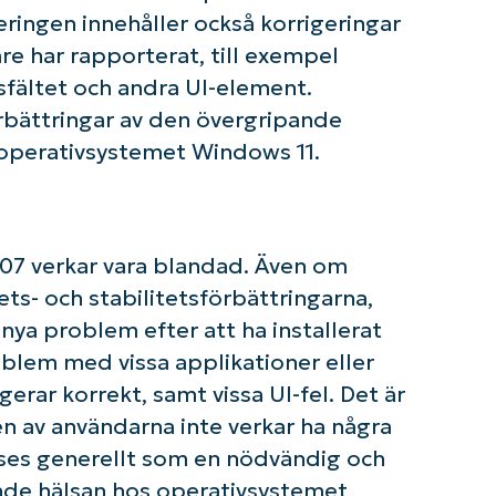
teringen innehåller också korrigeringar
re har rapporterat, till exempel
fältet och andra UI-element.
om igång med NinjaOne AI-drivna KB-analyse
rbättringar av den övergripande
First
r operativsystemet Windows 11.
and
last
name*
Business
email*
07 verkar vara blandad. Även om
Phone
number*
s- och stabilitetsförbättringarna,
 nya problem efter att ha installerat
Country
blem med vissa applikationer eller
rar korrekt, samt vissa UI-fel. Det är
Company
en av användarna inte verkar ha några
name*
ses generellt som en nödvändig och
nde hälsan hos operativsystemet