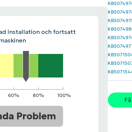
KB507497
KB507497
LINGSPLAN
PLATTFORM
KB507497
KB507498
d installation och fortsatt
KB507497
 maskinen
KB507497
KB507150
KB507150
KB507154
60%
80%
100%
Få
nda Problem