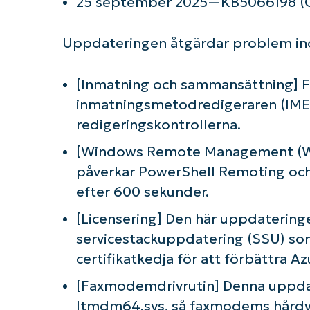
25 september 2025—KB5066198 (O
Uppdateringen åtgärdar problem in
[Inmatning och sammansättning] 
inmatningsmetodredigeraren (IME
redigeringskontrollerna.
[Windows Remote Management (Wi
påverkar PowerShell Remoting o
efter 600 sekunder.
[Licensering] Den här uppdatering
servicestackuppdatering (SSU) so
certifikatkedja för att förbättra A
K
[Faxmodemdrivrutin] Denna uppdat
ltmdm64.sys, så faxmodems hårdv