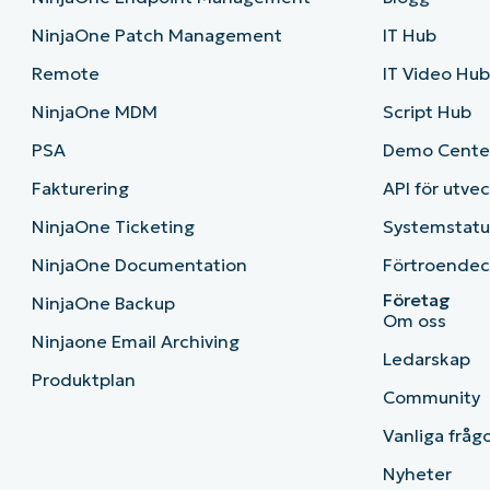
NinjaOne Patch Management
IT Hub
Remote
IT Video Hu
NinjaOne MDM
Script Hub
PSA
Demo Cente
Fakturering
API för utve
NinjaOne Ticketing
Systemstatu
NinjaOne Documentation
Förtroendec
Företag
NinjaOne Backup
Om oss
Ninjaone Email Archiving
Ledarskap
Produktplan
Community
Vanliga fråg
Nyheter