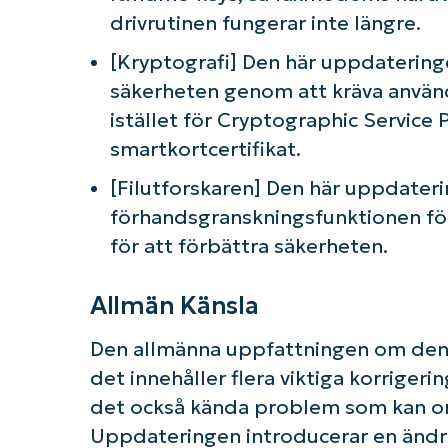
drivrutinen fungerar inte längre.
[Kryptografi] Den här uppdateringe
säkerheten genom att kräva använ
istället för Cryptographic Service
smartkortcertifikat.
[Filutforskaren] Den här uppdateri
förhandsgranskningsfunktionen för 
för att förbättra säkerheten.
Allmän Känsla
Den allmänna uppfattningen om den
det innehåller flera viktiga korrigeri
det också kända problem som kan or
Uppdateringen introducerar en ändri