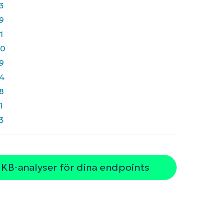
3
9
1
40
9
4
8
1
3
 KB-analyser för dina endpoints