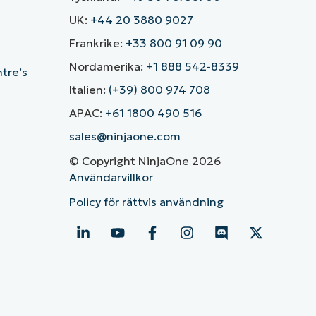
UK:
+44 20 3880 9027
Frankrike:
+33 800 91 09 90
Nordamerika:
+1 888 542-8339
ntre’s
Italien:
(+39) 800 974 708
APAC:
+61 1800 490 516
sales@ninjaone.com
© Copyright NinjaOne 2026
Användarvillkor
Policy för rättvis användning