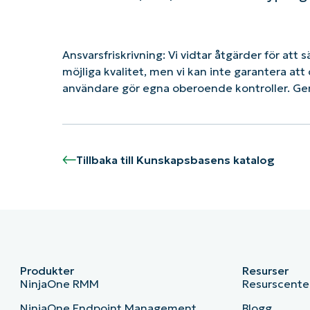
Ansvarsfriskrivning: Vi vidtar åtgärder för att 
möjliga kvalitet, men vi kan inte garantera a
användare gör egna oberoende kontroller. Ge
Tillbaka till Kunskapsbasens katalog
Produkter
Resurser
NinjaOne RMM
Resurscente
NinjaOne Endpoint Management
Blogg