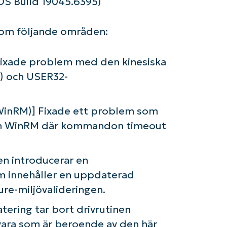
S Build 19045.6395)
om följande områden:
Fixade problem med den kinesiska
) och USER32-
nRM)] Fixade ett problem som
ch WinRM där kommandon timeout
en introducerar en
m innehåller en uppdaterad
zure-miljövalideringen.
om igång med NinjaOne AI-drivna KB-analyse
First
ering tar bort drivrutinen
and
last
ara som är beroende av den här
name*