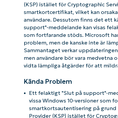
(KSP) istället för Cryptographic Ser
smartkortcertifikat, vilket kan orsak
användare. Dessutom finns det ett kä
support"-meddelande kan visas felak
som fortfarande stöds. Microsoft har 
problem, men de kanske inte är lämpl
Sammantaget verkar uppdateringen v
men användare bör vara medvetna o
vidta lämpliga åtgärder för att mildr
Kända Problem
Ett felaktigt "Slut på support"-med
vissa Windows 10-versioner som f
smartkortsautentisering på grund 
Provider (KSP) istället för Cryptog