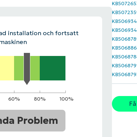
KB507265
KB507235
LINGSPLAN
PLATTFORM
KB506934
KB50693
d installation och fortsatt
KB506878
 maskinen
KB506886
KB506878
KB506879
KB506879
60%
80%
100%
Få
nda Problem