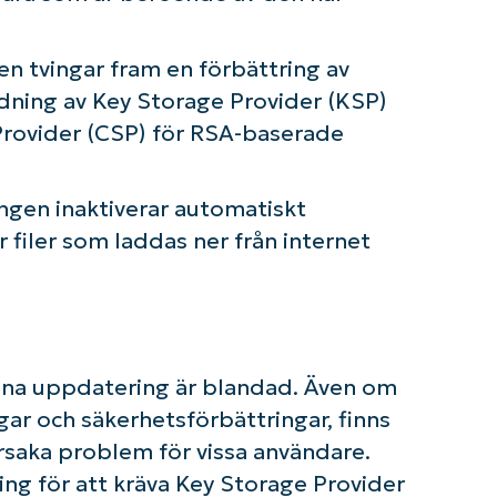
Business
email*
n tvingar fram en förbättring av
Phone
dning av Key Storage Provider (KSP)
number*
 Provider (CSP) för RSA-baserade
Country
ngen inaktiverar automatiskt
Company
filer som laddas ner från internet
name*
na uppdatering är blandad. Även om
ngar och säkerhetsförbättringar, finns
saka problem för vissa användare.
ng för att kräva Key Storage Provider