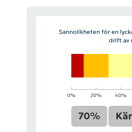
KONTAKTA OSS
KONTAKTA OSS
SE DEMO
SE DEMO
HAND
KONTAKTA OSS
SE DEMO
Sannolikheten för en lycka
drift av
0%
20%
40%
70%
Kä