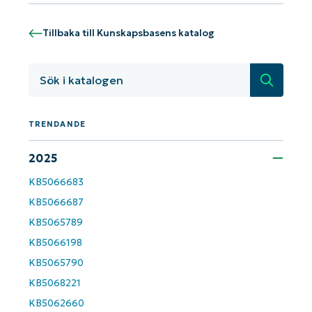
Tillbaka till Kunskapsbasens katalog
Sök
TRENDANDE
Kom igång med NinjaOne AI-drivna
KB-analyser!
2025
First
and
KB5066683
last
name*
KB5066687
Business
KB5065789
email*
KB5066198
KB5065790
Phone
number*
KB5068221
KB5062660