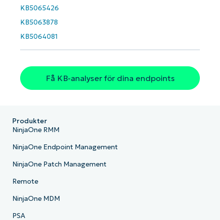
Country
KB5065426
KB5063878
Company
KB5064081
name*
Få KB-analyser för dina endpoints
Produkter
NinjaOne RMM
NinjaOne Endpoint Management
NinjaOne Patch Management
Remote
NinjaOne MDM
PSA