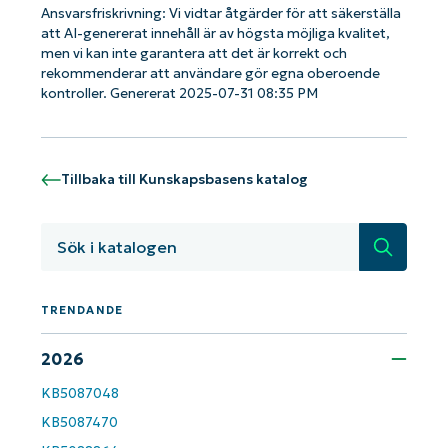
Ansvarsfriskrivning: Vi vidtar åtgärder för att säkerställa
att AI-genererat innehåll är av högsta möjliga kvalitet,
men vi kan inte garantera att det är korrekt och
Kom igång med NinjaOne AI-drivna
rekommenderar att användare gör egna oberoende
KB-analyser!
kontroller. Genererat 2025-07-31 08:35 PM
First
and
last
name*
Business
Tillbaka till Kunskapsbasens katalog
email*
Phone
Sök
number*
Country
TRENDANDE
2026
Company
name*
KB5087048
KB5087470