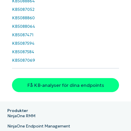
KB5088864
KB5087052
KB5088860
KB5088064
KB5087471
KB5087594
KB5087584
KB5087069
Få KB-analyser för dina endpoints
Produkter
NinjaOne RMM
NinjaOne Endpoint Management