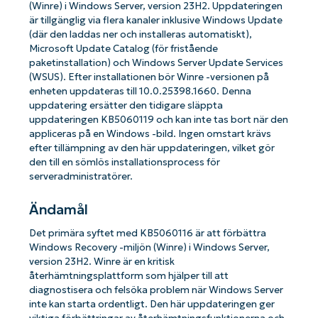
(Winre) i Windows Server, version 23H2. Uppdateringen
är tillgänglig via flera kanaler inklusive Windows Update
(där den laddas ner och installeras automatiskt),
Microsoft Update Catalog (för fristående
paketinstallation) och Windows Server Update Services
(WSUS). Efter installationen bör Winre -versionen på
enheten uppdateras till 10.0.25398.1660. Denna
uppdatering ersätter den tidigare släppta
uppdateringen KB5060119 och kan inte tas bort när den
appliceras på en Windows -bild. Ingen omstart krävs
efter tillämpning av den här uppdateringen, vilket gör
den till en sömlös installationsprocess för
serveradministratörer.
Ändamål
Det primära syftet med KB5060116 är att förbättra
Windows Recovery -miljön (Winre) i Windows Server,
version 23H2. Winre är en kritisk
återhämtningsplattform som hjälper till att
diagnostisera och felsöka problem när Windows Server
inte kan starta ordentligt. Den här uppdateringen ger