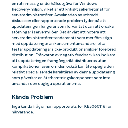
en rutinmässig underhållsutgåva för Windows
Recovery-miljön, vilket är ett kritiskt säkerhetsnät för
serveradministratörer. Avsaknaden av utbredd
diskussion eller rapporterade problem tyder på att
uppdateringen fungerar som förväntat utan att orsaka
störningar i servermiljöer. Det är värt att notera att
serveradministratörer tenderar att vara mer försiktiga
med uppdateringar än konsumentanvändare, ofta
testar uppdateringar i icke-produktionsmiljöer före bred
distribution. Frånvaron av negativ feedback kan indikera
att uppdateringen framgångsrikt distribueras utan
komplikationer, även om den också kan återspegla den
relativt specialiserade karaktären av denna uppdatering
som påverkar en återhämtningskomponent som inte
används i den dagliga operationerna.
Kända Problem
Inga kända frågor har rapporterats för KB5060116 för
närvarande.