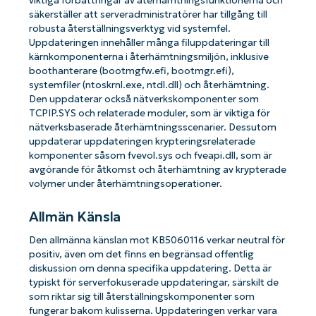
viktiga förbättringar av återhämtningsfunktionerna och
säkerställer att serveradministratörer har tillgång till
robusta återställningsverktyg vid systemfel.
Uppdateringen innehåller många filuppdateringar till
kärnkomponenterna i återhämtningsmiljön, inklusive
boothanterare (bootmgfw.efi, bootmgr.efi),
systemfiler (ntoskrnl.exe, ntdl.dll) och återhämtning.
Den uppdaterar också nätverkskomponenter som
TCPIP.SYS och relaterade moduler, som är viktiga för
nätverksbaserade återhämtningsscenarier. Dessutom
uppdaterar uppdateringen krypteringsrelaterade
komponenter såsom fvevol.sys och fveapi.dll, som är
avgörande för åtkomst och återhämtning av krypterade
volymer under återhämtningsoperationer.
Allmän Känsla
Den allmänna känslan mot KB5060116 verkar neutral för
positiv, även om det finns en begränsad offentlig
diskussion om denna specifika uppdatering. Detta är
typiskt för serverfokuserade uppdateringar, särskilt de
som riktar sig till återställningskomponenter som
fungerar bakom kulisserna. Uppdateringen verkar vara