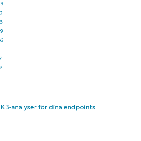
43
0
3
9
6
7
9
 KB-analyser för dina endpoints