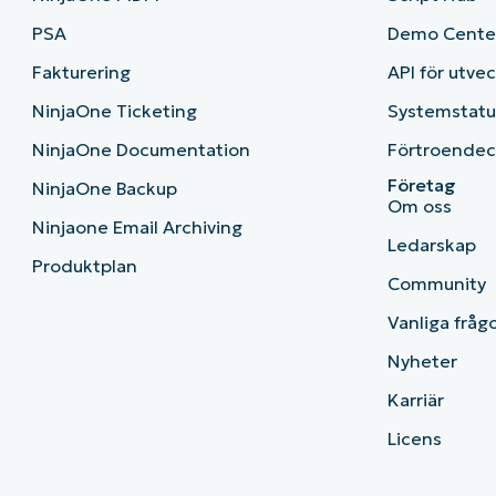
PSA
Demo Cente
Fakturering
API för utve
NinjaOne Ticketing
Systemstatu
NinjaOne Documentation
Förtroendec
Företag
NinjaOne Backup
Om oss
Ninjaone Email Archiving
Ledarskap
Produktplan
Community
Vanliga fråg
Nyheter
Karriär
Licens