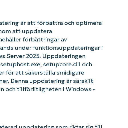
ering är att förbättra och optimera
om igång med NinjaOne AI-drivna KB-analyse
enom att uppdatera
First
ehåller förbättringar av
and
last
nvänds under funktionsuppdateringar i
name*
Business
ws Server 2025. Uppdateringen
email*
e setuphost.exe, setupcore.dll och
för att säkerställa smidigare
Phone
number*
er. Denna uppdatering är särskilt
en och tillförlitligheten i Windows -
Country
Company
name*
aterad uppdatering som riktar sig till