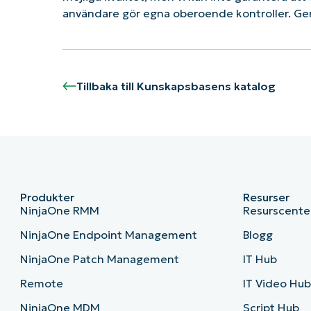
användare gör egna oberoende kontroller. G
Tillbaka till Kunskapsbasens katalog
Produkter
Resurser
NinjaOne RMM
Resurscente
NinjaOne Endpoint Management
Blogg
NinjaOne Patch Management
IT Hub
Remote
IT Video Hu
NinjaOne MDM
Script Hub