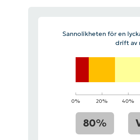
KONTAKTA OSS
KONTAKTA OSS
SE DEMO
SE DEMO
HAND
KONTAKTA OSS
SE DEMO
Sannolikheten för en lycka
drift av
0%
20%
40%
80%