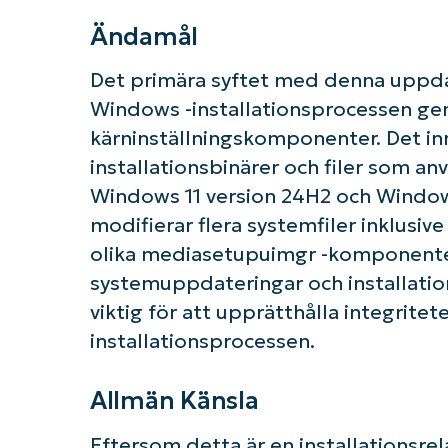
Ändamål
Det primära syftet med denna uppdat
K
Windows -installationsprocessen g
kärninställningskomponenter. Det inn
installationsbinärer och filer som a
Windows 11 version 24H2 och Windo
modifierar flera systemfiler inklusiv
olika mediasetupuimgr -komponenter 
systemuppdateringar och installation
viktig för att upprätthålla integritet
installationsprocessen.
Allmän Känsla
Eftersom detta är en installationsrel