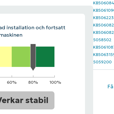
KB50608
KB506109
LINGSPLAN
PLATTFORM
KB506223
KB506082
d installation och fortsatt
KB506082
 maskinen
5058502
KB506108
KB506315
5059200
60%
80%
100%
Få
Verkar stabil