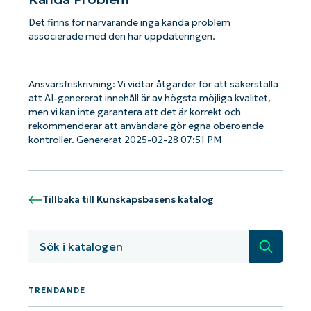
Det finns för närvarande inga kända problem
associerade med den här uppdateringen.
Ansvarsfriskrivning: Vi vidtar åtgärder för att säkerställa
att AI-genererat innehåll är av högsta möjliga kvalitet,
men vi kan inte garantera att det är korrekt och
rekommenderar att användare gör egna oberoende
kontroller. Genererat 2025-02-28 07:51 PM
Tillbaka till Kunskapsbasens katalog
Kom igång med NinjaOne AI-drivna
KB-analyser!
Sök
First
and
last
name*
TRENDANDE
Business
email*