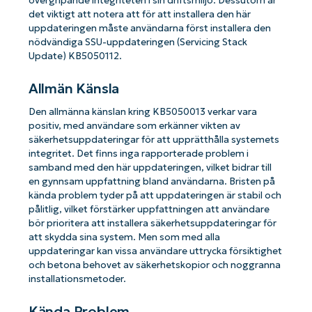
övergripande integriteten i sin driftsmiljö. Dessutom är
det viktigt att notera att för att installera den här
uppdateringen måste användarna först installera den
nödvändiga SSU-uppdateringen (Servicing Stack
Update) KB5050112.
Allmän Känsla
Den allmänna känslan kring KB5050013 verkar vara
positiv, med användare som erkänner vikten av
säkerhetsuppdateringar för att upprätthålla systemets
integritet. Det finns inga rapporterade problem i
samband med den här uppdateringen, vilket bidrar till
en gynnsam uppfattning bland användarna. Bristen på
kända problem tyder på att uppdateringen är stabil och
pålitlig, vilket förstärker uppfattningen att användare
bör prioritera att installera säkerhetsuppdateringar för
att skydda sina system. Men som med alla
uppdateringar kan vissa användare uttrycka försiktighet
och betona behovet av säkerhetskopior och noggranna
installationsmetoder.
Kända Problem