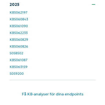
2025
KB5062197
Phone
number*
KB5060843
KB5061090
Country
KB5062233
KB5060829
Company
KB5060826
name*
5058502
KB5061087
KB5063159
5059200
Få KB-analyser för dina endpoints