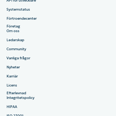
API för utvecklare
Systemstatus
Förtroendecenter
Företag
Om oss
Ledarskap
Community
Vanliga frågor
Nyheter
Karriär
Licens
Efterlevnad
Integritetspolicy
HIPAA
ISO 27001