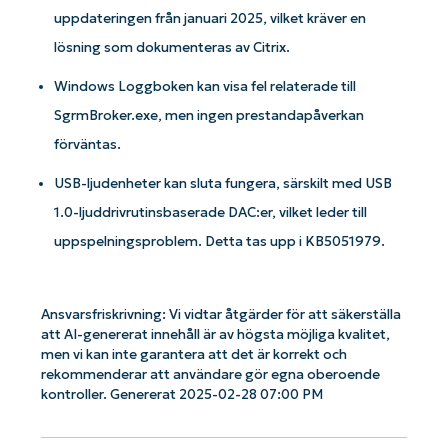
uppdateringen från januari 2025, vilket kräver en
lösning som dokumenteras av Citrix.
Windows Loggboken kan visa fel relaterade till
SgrmBroker.exe, men ingen prestandapåverkan
förväntas.
USB-ljudenheter kan sluta fungera, särskilt med USB
Kom igång med NinjaOne AI-drivna
1.0-ljuddrivrutinsbaserade DAC:er, vilket leder till
KB-analyser!
First
uppspelningsproblem. Detta tas upp i KB5051979.
and
last
name*
Business
Ansvarsfriskrivning: Vi vidtar åtgärder för att säkerställa
email*
att AI-genererat innehåll är av högsta möjliga kvalitet,
men vi kan inte garantera att det är korrekt och
rekommenderar att användare gör egna oberoende
Phone
number*
kontroller. Genererat 2025-02-28 07:00 PM