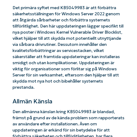
Det primära syftet med KB5049983 är att förbättra
säkerhetsställningen för Windows Server 2022 genom
att åtgärda sårbarheter och förbättra systemets
tillförlitlighet. Den här uppdateringen lägger specifikt till
nya poster i Windows Kernel Vulnerable Driver Blocklist,
vilket hjälper till att skydda mot potentiellt utnyttjande
via sårbara drivrutiner. Dessutom innehåller den
kvalitetsförbättringar av servicestacken, vilket
säkerställer att framtida uppdateringar kan installeras
smidigt och utan komplikationer. Uppdateringen är
viktig för organisationer som förlitar sig på Windows
Server för sin verksamhet, eftersom den hjälper till att
skydda mot nya hot och bibehåller systemets
prestanda.
Allmän Känsla
Den allmänna känslan kring KB5049983 är blandad,
främst på grund av de kända problem som rapporterats
av användare efter installationen. Även om
uppdateringen är erkänd för sin betydelse för att
förbättra säkerheten och tillförlitligheten, har flera