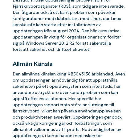
Dessutom löser uppdateringen problem som rör
Fjärrskrivbordstjänster (RDS), som tidigare inte svarade.
Den åtgärdar också ett känt problem som påverkar
konfigurationer med dubbelstart med Linux, där Linux
kanske inte kan starta efter installationen av
uppdateringen från augusti 2024. Den här kumulativa
uppdateringen är viktig för organisationer som förlitar
sig på Windows Server 2012 R2 för att säkerställa
fortsatt säkerhet och driftseffektivitet.
Allmän Känsla
Den allmänna känslan kring KB5043138 är blandad. Även
om uppdateringen är nödvändig för att upprätthålla
säkerheten på ett operativsystem som inte stöds, har
användare uttryckt oro över kända problem som kan
uppstå efter installationen. Mer specifikt har
uppdateringen rapporterats störa anslutningen till
fjärrskrivbord, vilket kan påverka användarupplevelsen
och produktiviteten avsevärt. Uppdateringen ger dock
också viktiga korrigeringar och förbättringar, som i
allmänhet välkomnas av IT-proffs. Nödvändigheten av
uppdateringen, i kombination med risken för