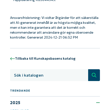
Kom igång med NinjaOne AI-drivna
Ansvarsfriskrivning: Vi vidtar åtgärder för att säkerställa
att AI-genererat innehåll är av högsta möjliga kvalitet,
KB-analyser!
men vi kan inte garantera att det är korrekt och
First
and
rekommenderar att användare gör egna oberoende
last
name*
kontroller. Genererat 2024-12-21 06:52 PM
Business
email*
Tillbaka till Kunskapsbasens katalog
Phone
number*
Sök
Country
TRENDANDE
Company
name*
2025