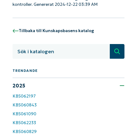
Kom igång med NinjaOne AI-drivna
kontroller. Genererat 2024-12-22 03:39 AM
KB-analyser!
First
and
last
name*
Tillbaka till Kunskapsbasens katalog
Business
email*
Sök
Phone
number*
TRENDANDE
Country
2025
KB5062197
Company
name*
KB5060843
KB5061090
KB5062233
KB5060829