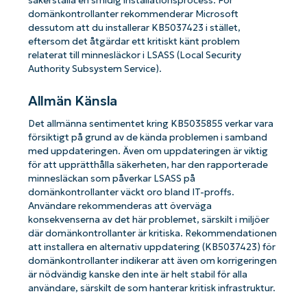
säkerställa en smidig installationsprocess. För
domänkontrollanter rekommenderar Microsoft
dessutom att du installerar KB5037423 i stället,
eftersom det åtgärdar ett kritiskt känt problem
relaterat till minnesläckor i LSASS (Local Security
Authority Subsystem Service).
Allmän Känsla
Det allmänna sentimentet kring KB5035855 verkar vara
försiktigt på grund av de kända problemen i samband
med uppdateringen. Även om uppdateringen är viktig
för att upprätthålla säkerheten, har den rapporterade
minnesläckan som påverkar LSASS på
domänkontrollanter väckt oro bland IT-proffs.
Användare rekommenderas att överväga
konsekvenserna av det här problemet, särskilt i miljöer
där domänkontrollanter är kritiska. Rekommendationen
att installera en alternativ uppdatering (KB5037423) för
domänkontrollanter indikerar att även om korrigeringen
är nödvändig kanske den inte är helt stabil för alla
användare, särskilt de som hanterar kritisk infrastruktur.