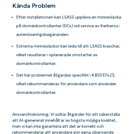
Kända Problem
Efter installationen kan LSASS uppleva en minnesläcka
på domänkontrollanter (DCs) vid service av Kerberos-
autentiseringsbegäranden.
Extrema minnesläckor kan leda till att LSASS kraschar,
vilket resulterar i oplanerade omstarter av
domänkontrollanter.
Det här problemet åtgärdas specifikt i KB5037423,
vilket rekommenderas för användare som använder
domänkontrollanter.
Ansvarsfriskrivning: Vi vidtar åtgärder för att säkerställa
att AI-genererat innehåll är av högsta möjliga kvalitet,
men vi kan inte garantera att det är korrekt och
rekommenderar att användare gör egna oberoende