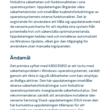
förbättra säkerheten och funktionaliteten i sina
operativsystem. Uppdateringen åtgärdar olika
säkerhetsbrister och innehåller kvalitetsförbättringar av
operativsystemets interna funktionalitet. Det är
avgörande för användare att hålla sig uppdaterade med
de senaste patcharna för att skydda sina system från
potentiella hot och säkerställa optimal prestanda.
Uppdateringen laddas ned och installeras automatiskt
via Windows Update, vilket gör den tillgänglig för
användare utan manuella ingripanden.
Ändamål
Det primära syftet med KB5035855 är att ta itu med
säkerhetsproblem i Windows-operativsystemet, särskilt
genom att rikta in sig på sårbarheter som kan utnyttjas
av illvilliga aktörer. Den här uppdateringen innehåller
diverse säkerhetsförbättringar som förbättrar
operativsystemets övergripande säkerhetsstatus. Det
rekommenderas särskilt att användare installerar den
senaste Servicing Stack-uppdateringen (SSU) innan den
här kumulativa uppdateringen tillämpas för att