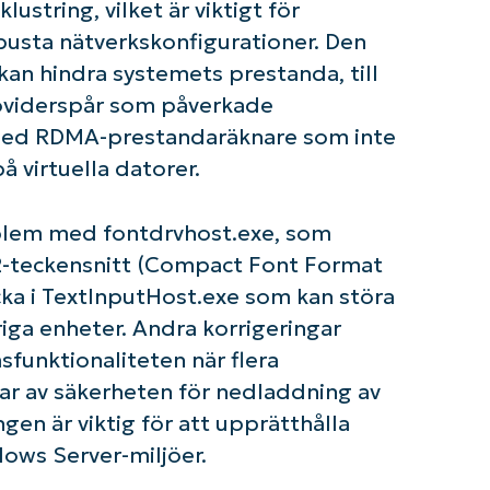
tring, vilket är viktigt för
om igång med NinjaOne AI-drivna KB-analyse
obusta nätverkskonfigurationer. Den
First
and
an hindra systemets prestanda, till
last
name*
oviderspår som påverkade
Business
email*
 med RDMA-prestandaräknare som inte
 virtuella datorer.
Phone
number*
lem med fontdrvhost.exe, som
Country
F2-teckensnitt (Compact Font Format
cka i TextInputHost.exe som kan störa
Company
iga enheter. Andra korrigeringar
name*
sfunktionaliteten när flera
ar av säkerheten för nedladdning av
en är viktig för att upprätthålla
dows Server-miljöer.