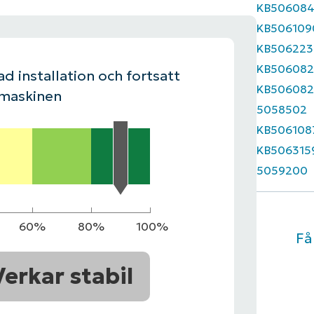
KB50608
KB506109
LINGSPLAN
PLATTFORM
KB506223
KB506082
d installation och fortsatt
KB506082
 maskinen
5058502
KB506108
KB506315
5059200
60%
80%
100%
Få
Verkar stabil