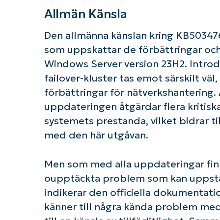
Allmän Känsla
Den allmänna känslan kring KB503476
som uppskattar de förbättringar och 
Windows Server version 23H2. Introd
failover-kluster tas emot särskilt v
förbättringar för nätverkshantering.
uppdateringen åtgärdar flera kritis
systemets prestanda, vilket bidrar ti
med den här utgåvan.
Men som med alla uppdateringar finns
oupptäckta problem som kan uppstå e
indikerar den officiella dokumentati
känner till några kända problem med