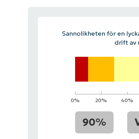
KONTAKTA OSS
KONTAKTA OSS
SE DEMO
SE DEMO
HAND
KONTAKTA OSS
SE DEMO
Sannolikheten för en lycka
drift av
0%
20%
40%
90%