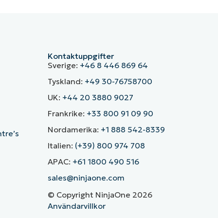
Kontaktuppgifter
Sverige:
+46 8 446 869 64
Tyskland:
+49 30-76758700
UK:
+44 20 3880 9027
Frankrike:
+33 800 91 09 90
Nordamerika:
+1 888 542-8339
ntre’s
Italien:
(+39) 800 974 708
APAC:
+61 1800 490 516
sales@ninjaone.com
© Copyright NinjaOne 2026
Användarvillkor