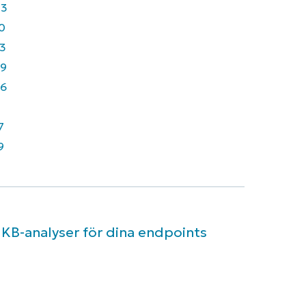
43
0
3
9
6
7
9
 KB-analyser för dina endpoints