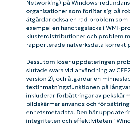
Networking) på Windows-redundansklus
K
organisationer som förlitar sig på r
åtgärdar också en rad problem som k
exempel en handtagsläcka i WMI-pr
klusterdistributioner och problem
rapporterade nätverksdata korrekt på
Dessutom löser uppdateringen prob
slutade svara vid användning av CF
version 2), och åtgärdar en minneslä
textinmatningsfunktionen på långvar
inkluderar förbättringar av pekskärm
bildskärmar används och förbättring
enhetsmetadata. Den här uppdatering
integriteten och effektiviteten i Win