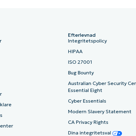
Efterlevnad
r
Integritetspolicy
HIPAA
ISO 27001
b
Bug Bounty
Australian Cyber Security Ce
Essential Eight
r
Cyber Essentials
cklare
Modern Slavery Statement
s
CA Privacy Rights
enter
Dina integritetsval