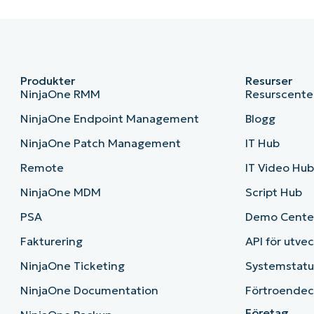
Produkter
Resurser
NinjaOne RMM
Resurscente
NinjaOne Endpoint Management
Blogg
NinjaOne Patch Management
IT Hub
Remote
IT Video Hu
NinjaOne MDM
Script Hub
PSA
Demo Cente
Fakturering
API för utve
NinjaOne Ticketing
Systemstatu
NinjaOne Documentation
Förtroendec
Företag