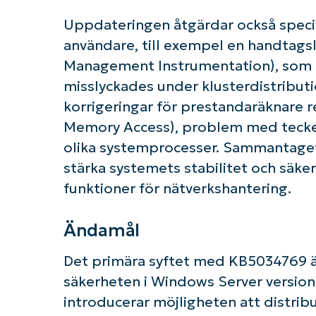
Uppdateringen åtgärdar också speci
användare, till exempel en handtag
Management Instrumentation), som
misslyckades under klusterdistributi
korrigeringar för prestandaräknare r
Memory Access), problem med tecken
olika systemprocesser. Sammantaget 
stärka systemets stabilitet och säk
funktioner för nätverkshantering.
Ändamål
Det primära syftet med KB5034769 är
säkerheten i Windows Server versio
introducerar möjligheten att distri