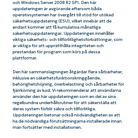
och Windows Server 2008 R2 SP1. Den här
uppdateringen är avgörande eftersom båda
operativsystemen har övergått till stöd för utökad
säkerhetsuppdatering (ESU), vilket innebär att de
endast kommer att få kumulativa månatliga
säkerhetsuppdateringar. Uppdateringen innehåller
viktiga säkerhets- och tillförlitlighetsförbättringar, som
är viktiga för att upprätthålla integriteten och
prestandan för program som körs på dessa
plattformar.
Den här sammanslagningen åtgärdar flera sårbarheter,
inklusive en säkerhetsfunktionskringgående,
behörighetshöjning, överbelastning och sårbarheter för
fjärrkörning av kod. Vi rekommenderar att användarna
använder den här uppdateringen som en del av sina
regelbundna underhållsrutiner för att säkerställa att
deras system förblir säkra och tillförlitliga.
Uppdateringen betonar också nödvändigheten av att
ha de nödvändiga förutsättningarna installerade innan
man fortsätter med installationen.