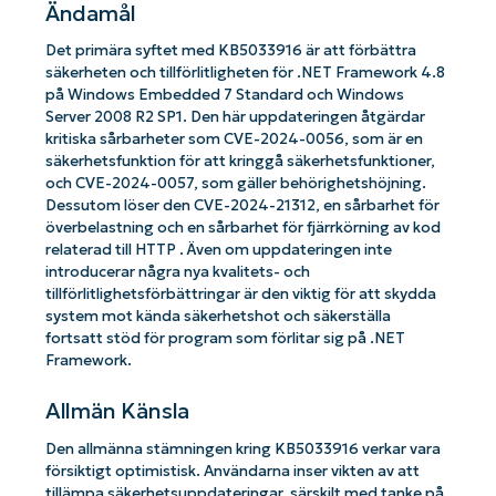
Ändamål
Det primära syftet med KB5033916 är att förbättra
säkerheten och tillförlitligheten för .NET Framework 4.8
på Windows Embedded 7 Standard och Windows
Server 2008 R2 SP1. Den här uppdateringen åtgärdar
kritiska sårbarheter som CVE-2024-0056, som är en
säkerhetsfunktion för att kringgå säkerhetsfunktioner,
och CVE-2024-0057, som gäller behörighetshöjning.
Dessutom löser den CVE-2024-21312, en sårbarhet för
överbelastning och en sårbarhet för fjärrkörning av kod
relaterad till HTTP . Även om uppdateringen inte
introducerar några nya kvalitets- och
tillförlitlighetsförbättringar är den viktig för att skydda
system mot kända säkerhetshot och säkerställa
fortsatt stöd för program som förlitar sig på .NET
Framework.
Allmän Känsla
Den allmänna stämningen kring KB5033916 verkar vara
försiktigt optimistisk. Användarna inser vikten av att
tillämpa säkerhetsuppdateringar, särskilt med tanke på