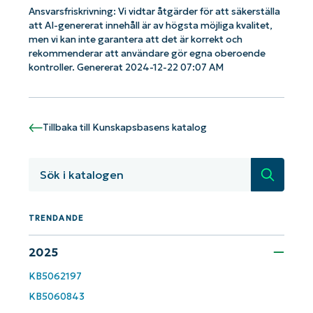
Ansvarsfriskrivning: Vi vidtar åtgärder för att säkerställa
att AI-genererat innehåll är av högsta möjliga kvalitet,
Kom igång med NinjaOne AI-drivna
men vi kan inte garantera att det är korrekt och
KB-analyser!
rekommenderar att användare gör egna oberoende
First
kontroller. Genererat 2024-12-22 07:07 AM
and
last
name*
Business
email*
Tillbaka till Kunskapsbasens katalog
Phone
Sök
number*
Country
TRENDANDE
2025
Company
name*
KB5062197
KB5060843