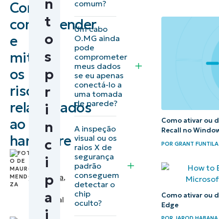
n
comum?
Como
Entendendo
t
compreender
a ameaça
Um cabo
o
dissimulada:
e
O.MG ainda
pode
O que é um
s
mitigar
comprometer
cabo O.MG?
meus dados
os
p
se eu apenas
conectá-lo a
Por que o
riscos
r
uma tomada
cabo
de parede?
relacionados
i
O.MG
ao
Como ativar ou de
n
A inspeção
representa
Recall no Window
hardware
visual ou os
c
um risco à
POR
GRANT FUNTILA
raios X de
by
segurança
segurança
i
padrão
Mauro
conseguem
p
Mendoza
,
Por que as
detectar o
IT
chip
defesas
a
Como ativar ou d
Technical
oculto?
Edge
tradicionais
Writer
i
POR
JAROD HABANA