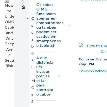
falham
Os cabos
s
contra
O.MG
funcionam
ataques
apenas em
O
relacionados
computadores
s
ou também
ao cabo
podem ser
c
O.MG
usados em
a
smartphones
e tablets?
b
Protegendo
o
seu
A que
Como verificar 
s
hardware:
distância
chip TPM
O
um
Estratégias
POR
JAROD HABANA
invasor
.
de
precisa
estar
M
mitigação
para
G
contra o
controlar
o cabo?
s
vírus O.MG
ã
em cabos